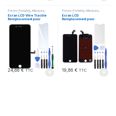
Pieces Portable
,
Marques
,
Pieces Portable
,
Marques
,
Apple
,
iPhone 7
Apple
,
iPhone 6
Ecran LCD Vitre Tractile
Ecran LCD
Remplacement pour
Remplacement pour
iPhone 7 Noir +Kit
iPhone 6 Noir + Outils
24,88
€
19,86
€
TTC
TTC