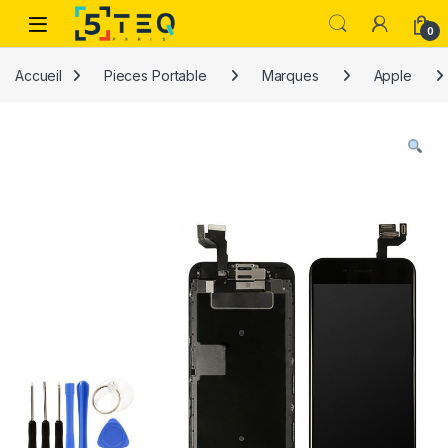
Passer à la navigation
Aller au contenu
0
Accueil
Pieces Portable
Marques
Apple