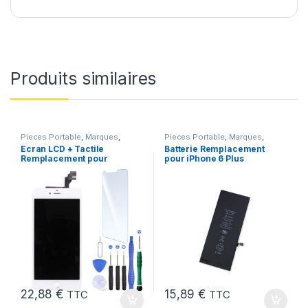
Produits similaires
Pieces Portable
,
Marques
,
Pieces Portable
,
Marques
,
Apple
,
iPhone 6 Plus
iPhone 6 Plus
,
Batteries et
Ecran LCD + Tactile
Batterie Remplacement
chargeurs
,
Batteries Apple
Remplacement pour
pour iPhone 6 Plus
iPhone 6 Plus Blanc +
Neuve + Outils + Colle
Outils
22,88
€
15,89
€
TTC
TTC