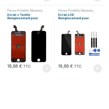
Pieces Portable
,
Marques
,
Pieces Portable
,
Marques
,
Apple
,
iPhone 5C
Apple
,
iPhone 5 SE (1er Gen)
Ecran + Tactile
Ecran LCD
Remplacement pour
Remplacement pour
iPhone 5C Noir + Ecran
iPhone 5 SE Noir 1ere
sur Chassis + Outils
Gen + Outils
18,88
€
18,88
€
TTC
TTC