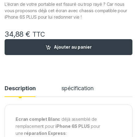
L’écran de votre portable est fissuré ou trop rayé ? Car nous
vous proposons déjà cet écran avec chassis compatible pour
iPhone 6S PLUS pour lui redonner vie !
34,88
€
TTC
quantité de Vitre Tactile + Ecran LCD Complet Remplacement
Ajouter au panier
Description
spécification
Ecran complet Blanc
déjà assemblé de
remplacement pour
iPhone 6S PLUS
pour
une
réparation Express
: