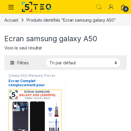
Passer à la navigation
Aller au contenu
0
Accueil
Produits identifiés “Ecran samsung galaxy A50”
Ecran samsung galaxy A50
Voici le seul résultat
Filtres
Galaxy A50
,
Marques
,
Pieces
Portable
,
Samsung
Ecran Complet
remplacement pour
Samsung Galaxy A50
A505FN A505F A505A
avec Kit