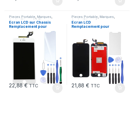
Pieces Portable
,
Marques
,
Pieces Portable
,
Marques
,
Apple
,
iPhone 6S Plus
Apple
,
iPhone 6s
Ecran LCD sur Chassis
Ecran LCD
Remplacement pour
Remplacement pour
iPhone 6S Plus Blanc
iPhone 6S Noir + Verre
Trempe +Kit
22,88
€
21,88
€
TTC
TTC