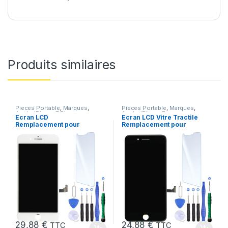
Produits similaires
Pieces Portable
,
Marques
,
Pieces Portable
,
Marques
,
Apple
,
iPhone 7 Plus
Apple
,
iPhone 7
Ecran LCD
Ecran LCD Vitre Tractile
Remplacement pour
Remplacement pour
iPhone 7 Plus Blanc +
iPhone 7 Noir +Kit
KIT Outils
29,88
€
24,88
€
TTC
TTC