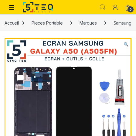
Passer à la navigation
Aller au contenu
0
Accueil
Pieces Portable
Marques
Samsung