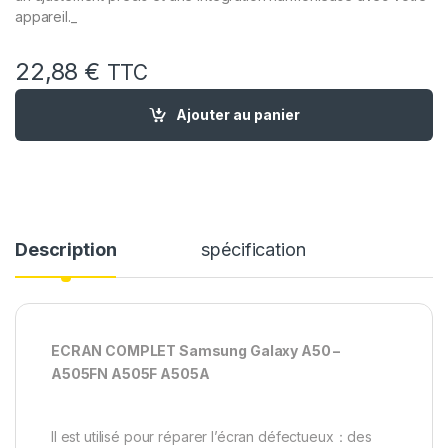
appareil._
22,88
€
TTC
quantité de Ecran Complet remplacement pour Samsung Gal
Ajouter au panier
Description
spécification
ECRAN COMPLET Samsung Galaxy A50 –
A505FN A505F A505A
Il est utilisé pour réparer l’écran défectueux：des