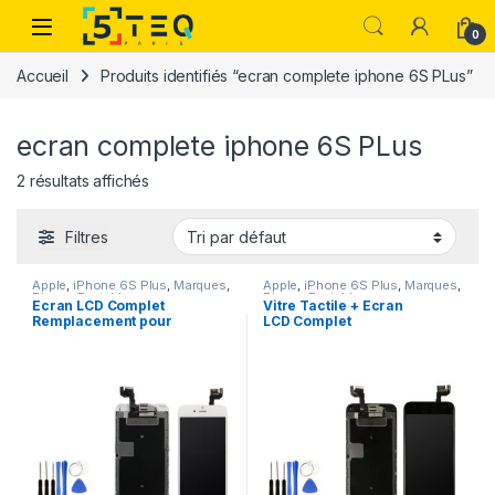
Passer à la navigation
Aller au contenu
0
Accueil
Produits identifiés “ecran complete iphone 6S PLus”
ecran complete iphone 6S PLus
2 résultats affichés
Filtres
Apple
,
iPhone 6S Plus
,
Marques
,
Apple
,
iPhone 6S Plus
,
Marques
,
Pieces Portable
Pieces Portable
Ecran LCD Complet
Vitre Tactile + Ecran
Remplacement pour
LCD Complet
IPHONE 6S PLUS Blanc
Remplacement pour
+Kit
IPHONE 6S PLUS Noir +
Outils