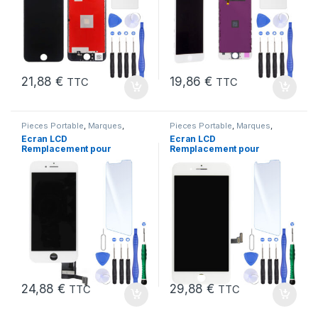
21,88
€
19,86
€
TTC
TTC
Pieces Portable
,
Marques
,
Pieces Portable
,
Marques
,
Apple
,
iPhone 7
Apple
,
iPhone 7 Plus
Ecran LCD
Ecran LCD
Remplacement pour
Remplacement pour
iPhone 7 Blanc +Verre
iPhone 7 Plus Blanc +
Trempe +Kit
KIT Outils
24,88
€
29,88
€
TTC
TTC