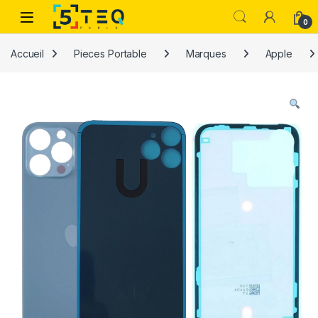
Passer à la navigation
Aller au contenu
0
Accueil
Pieces Portable
Marques
Apple