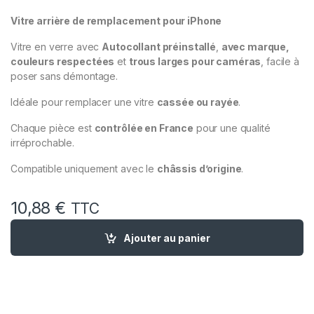
Vitre arrière de remplacement pour iPhone
Vitre en verre avec
Autocollant préinstallé
,
avec marque,
couleurs respectées
et
trous larges pour caméras
, facile à
poser sans démontage.
Idéale pour remplacer une vitre
cassée ou rayée
.
Chaque pièce est
contrôlée en France
pour une qualité
irréprochable.
Compatible uniquement avec le
châssis d’origine
.
10,88
€
TTC
quantité de Vitre Arriere Remplacement iPhone 12 Pro Max Ble
Ajouter au panier