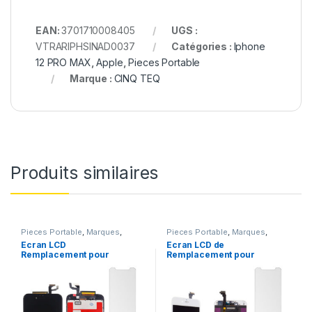
EAN:
3701710008405
UGS :
VTRARIPHSINAD0037
Catégories :
Iphone
12 PRO MAX
,
Apple
,
Pieces Portable
Marque :
CINQ TEQ
Produits similaires
Pieces Portable
,
Marques
,
Pieces Portable
,
Marques
,
Apple
,
iPhone 6s
Apple
,
iPhone 6
Ecran LCD
Ecran LCD de
Remplacement pour
Remplacement pour
iPhone 6S Noir + Verre
iPhone 6 Blanc avec
Trempe +Kit
Outils et Verre trempé