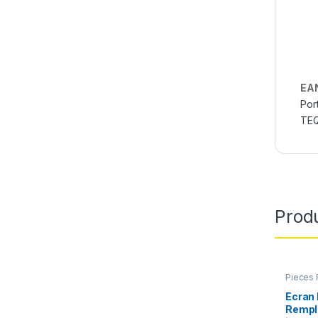
EA
Por
TE
Produ
Pieces 
Apple
,
Ecran
Rempl