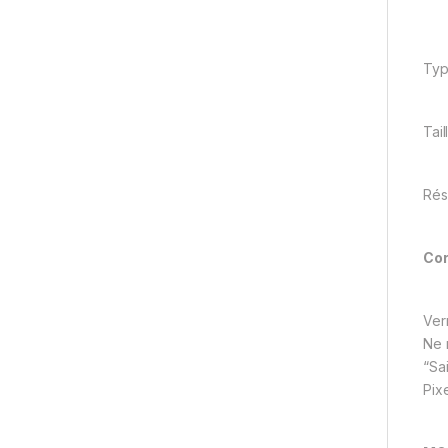
Typ
Tai
Rés
Cor
Verr
Ne 
“Sa
Pix