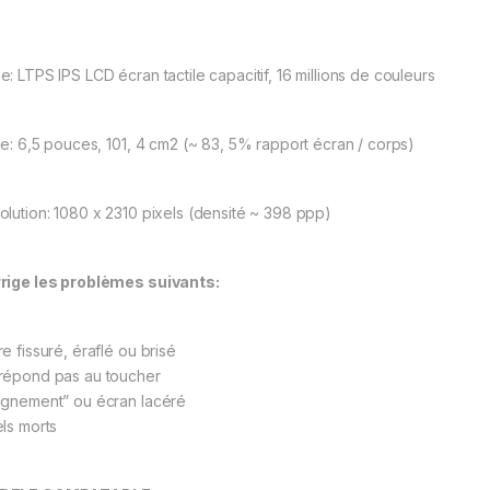
e: LTPS IPS LCD écran tactile capacitif, 16 millions de couleurs
lle: 6,5 pouces, 101, 4 cm2 (~ 83, 5% rapport écran / corps)
olution: 1080 x 2310 pixels (densité ~ 398 ppp)
rige les problèmes suivants:
e fissuré, éraflé ou brisé
répond pas au toucher
ignement” ou écran lacéré
els morts