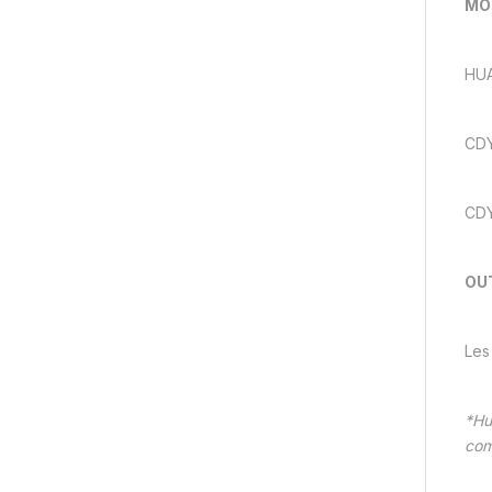
MO
HUA
CD
CD
OUT
Les 
*Hu
com