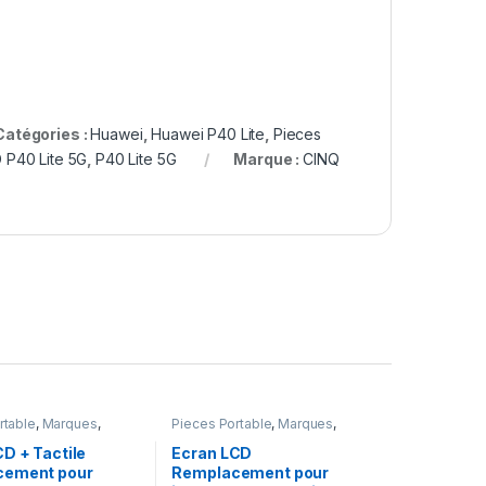
Catégories :
Huawei
,
Huawei P40 Lite
,
Pieces
 P40 Lite 5G
,
P40 Lite 5G
Marque :
CINQ
rtable
,
Marques
,
Pieces Portable
,
Marques
,
one 5
Apple
,
iPhone 6S Plus
D + Tactile
Ecran LCD
cement pour
Remplacement pour