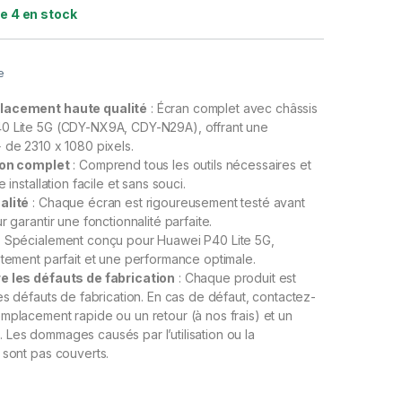
e 4 en stock
e
lacement haute qualité
: Écran complet avec châssis
0 Lite 5G (CDY-NX9A, CDY-N29A), offrant une
 de 2310 x 1080 pixels.
ion complet
: Comprend tous les outils nécessaires et
 installation facile et sans souci.
alité
: Chaque écran est rigoureusement testé avant
r garantir une fonctionnalité parfaite.
: Spécialement conçu pour Huawei P40 Lite 5G,
stement parfait et une performance optimale.
e les défauts de fabrication
: Chaque produit est
les défauts de fabrication. En cas de défaut, contactez-
mplacement rapide ou un retour (à nos frais) et un
Les dommages causés par l’utilisation ou la
 sont pas couverts.