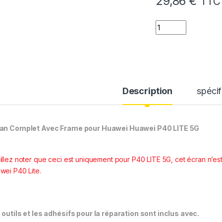
29,86
€
TTC
quantité de Ecran
Description
spécif
an Complet Avec Frame pour Huawei Huawei P40 LITE 5G
illez noter que ceci est uniquement pour P40 LITE 5G, cet écran n’es
wei P40 Lite.
 outils et les adhésifs pour la réparation sont inclus avec.