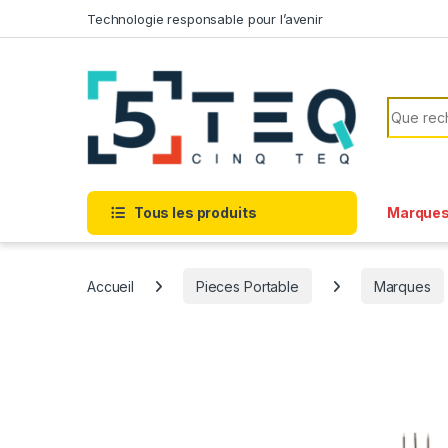
Passer à la navigation
Aller au contenu
Technologie responsable pour l’avenir
Recherc
Tous les produits
Marque
Accueil
Pieces Portable
Marques