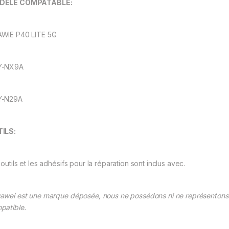
DELE COMPATABLE:
WIE P40 LITE 5G
Y-NX9A
Y-N29A
ILS:
outils et les adhésifs pour la réparation sont inclus avec.
awei est une marque déposée, nous ne possédons ni ne représentons l
patible.