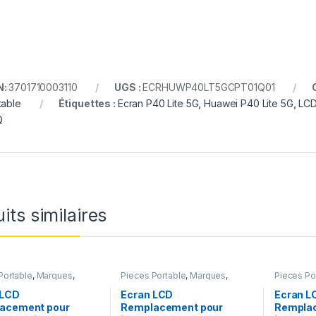
N:
3701710003110
UGS :
ECRHUWP40LT5GCPT01Q01
table
Étiquettes :
Ecran P40 Lite 5G
,
Huawei P40 Lite 5G
,
LCD
Q
its similaires
Portable
,
Marques
,
Pieces Portable
,
Marques
,
Pieces Po
iPhone 6s
Apple
,
iPhone 6s
Apple
,
iPh
 LCD
Ecran LCD
Ecran LC
acement pour
Remplacement pour
Rempla