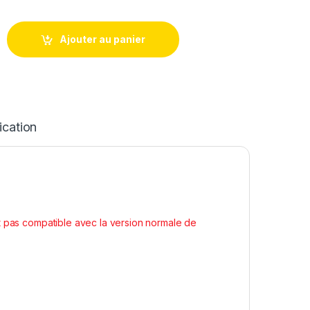
 Complet Remplacement pour Huawei P40 LITE 5G - CDY-NX9A 
Ajouter au panier
ication
t pas compatible avec la version normale de