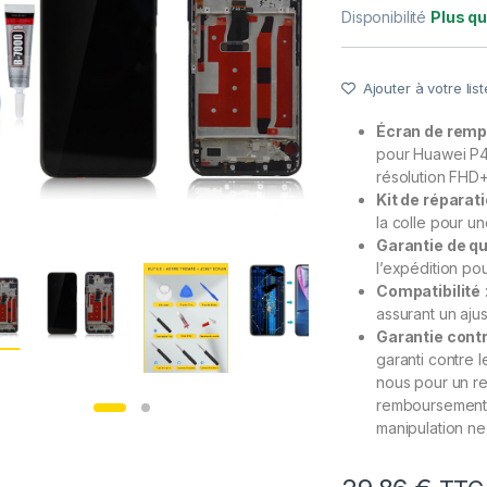
Disponibilité
Plus qu
Ajouter à votre list
Écran de remp
pour Huawei P4
résolution FHD+
Kit de réparat
la colle pour une
Garantie de qu
l’expédition pou
Compatibilité
assurant un aju
Garantie contr
garanti contre 
nous pour un re
remboursement. 
manipulation ne