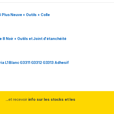
Plus Neuve + Outils + Colle
 Noir + Outils et Joint d'étanchéité
ia L1 Blanc G3311 G3312 G3313 Adhesif
...et recevoir
info sur les stocks et les