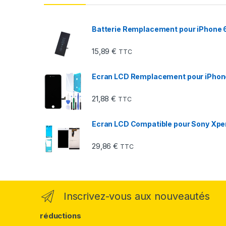
Batterie Remplacement pour iPhone 6 
15,89
€
TTC
Ecran LCD Remplacement pour iPhone 8
21,88
€
TTC
Ecran LCD Compatible pour Sony Xper
29,86
€
TTC
Inscrivez-vous aux nouveautés
réductions