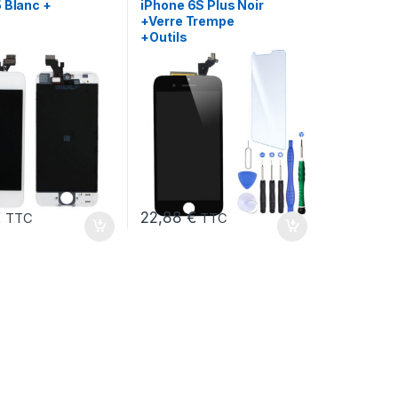
 Blanc +
iPhone 6S Plus Noir
+Verre Trempe
+Outils
€
22,88
€
TTC
TTC