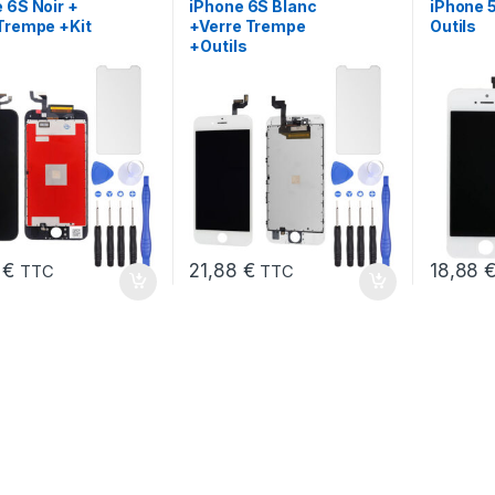
 6S Noir +
iPhone 6S Blanc
iPhone 5
Trempe +Kit
+Verre Trempe
Outils
+Outils
8
€
21,88
€
18,88
TTC
TTC