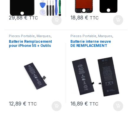
29,88
€
18,88
€
TTC
TTC
Pieces Portable
,
Marques
,
Pieces Portable
,
Marques
,
Apple
,
iPhone 5s
,
Batteries et
Apple
,
iPhone 6s
,
Batteries et
Batterie Remplacement
Batterie interne neuve
chargeurs
,
Batteries Apple
chargeurs
,
Batteries
,
Batteries
pour iPhone 5S + Outils
DE REMPLACEMENT
Apple
pour iPhone 6S + Outils
12,89
€
16,89
€
TTC
TTC