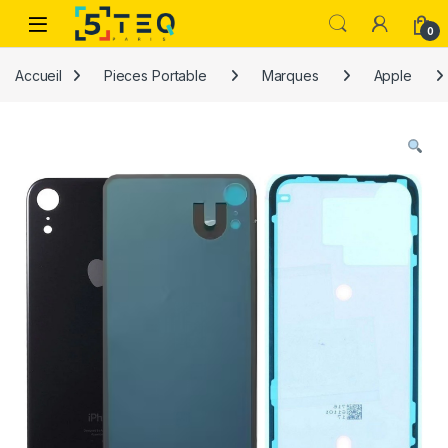
Passer à la navigation
Aller au contenu
0
Accueil
Pieces Portable
Marques
Apple