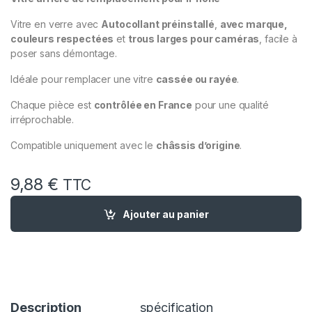
Vitre en verre avec
Autocollant préinstallé
,
avec marque,
couleurs respectées
et
trous larges pour caméras
, facile à
poser sans démontage.
Idéale pour remplacer une vitre
cassée ou rayée
.
Chaque pièce est
contrôlée en France
pour une qualité
irréprochable.
Compatible uniquement avec le
châssis d’origine
.
9,88
€
TTC
quantité de Vitre Arriere Remplacement iPhone XR Noir +Auto
Ajouter au panier
Description
spécification