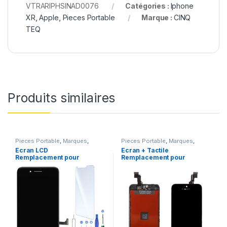
VTRARIPHSINAD0076
Catégories :
Iphone
XR
,
Apple
,
Pieces Portable
Marque :
CINQ
TEQ
Produits similaires
Pieces Portable
,
Marques
,
Pieces Portable
,
Marques
,
Apple
,
iPhone 7 Plus
Apple
,
iPhone 5C
Ecran LCD
Ecran + Tactile
Remplacement pour
Remplacement pour
iPhone 7 Plus Noir
iPhone 5C Noir + Ecran
+Verre Trempe +Kit
sur Chassis + Outils