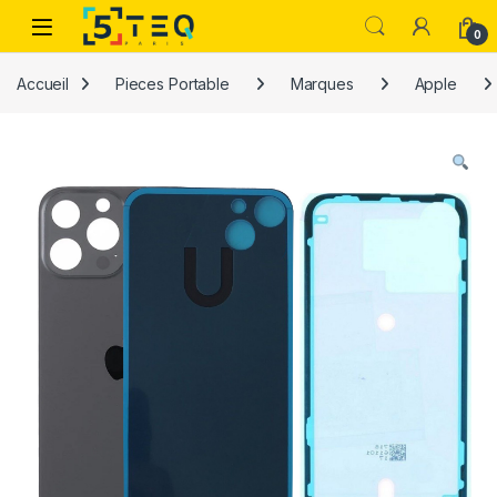
Passer à la navigation
Aller au contenu
0
Accueil
Pieces Portable
Marques
Apple