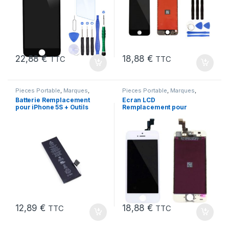
22,88
€
18,88
€
TTC
TTC
Pieces Portable
,
Marques
,
Pieces Portable
,
Marques
,
Apple
,
iPhone 5s
,
Batteries et
Apple
,
iPhone 5s
Batterie Remplacement
Ecran LCD
chargeurs
,
Batteries Apple
pour iPhone 5S + Outils
Remplacement pour
iPhone 5S Blanc vitre
tactile + Outils
12,89
€
18,88
€
TTC
TTC