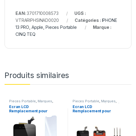
EAN:
3701710008573
UGS :
VTRARIPHSINAD0020
Catégories :
IPHONE
13 PRO
,
Apple
,
Pieces Portable
Marque :
CINQ TEQ
Produits similaires
Pieces Portable
,
Marques
,
Pieces Portable
,
Marques
,
Apple
,
iPhone 6S Plus
Apple
,
iPhone 5 SE (1er Gen)
Ecran LCD
Ecran LCD
Remplacement pour
Remplacement pour
iPhone 6S Plus Noir
iPhone 5 SE Noir 1ere
+Verre Trempe +Outils
Gen + Outils