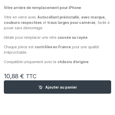
Vitre arrière de remplacement pour iPhone
Vitre en verre avec
Autocollant préinstallé
,
avec marque,
couleurs respectées
et
trous larges pour caméras
, facile à
poser sans démontage.
Idéale pour remplacer une vitre
cassée ou rayée
.
Chaque pièce est
contrôlée en France
pour une qualité
irréprochable.
Compatible uniquement avec le
châssis d’origine
.
10,88
€
TTC
quantité de Vitre Arriere Remplacement iPhone 13 Pro Graphi
Ajouter au panier