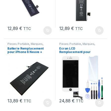
12,89
€
12,89
€
TTC
TTC
Pieces Portable
,
Marques
,
Pieces Portable
,
Marques
,
Apple
,
iPhone 6
,
Batteries et
Apple
,
iPhone 7
Batterie Remplacement
Ecran LCD
chargeurs
,
Batteries Apple
pour iPhone 6 Neuve +
Remplacement pour
Colle
iPhone 7 Blanc +Verre
Trempe +Kit
13,89
€
24,88
€
TTC
TTC