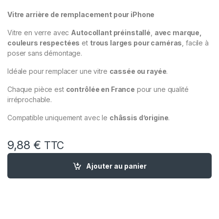
Vitre arrière de remplacement pour iPhone
Vitre en verre avec
Autocollant préinstallé
,
avec marque,
couleurs respectées
et
trous larges pour caméras
, facile à
poser sans démontage.
Idéale pour remplacer une vitre
cassée ou rayée
.
Chaque pièce est
contrôlée en France
pour une qualité
irréprochable.
Compatible uniquement avec le
châssis d’origine
.
9,88
€
TTC
quantité de Vitre Arriere Remplacement iPhone 11 Pro OR Gold
Ajouter au panier