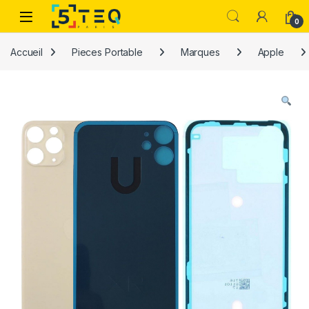
Passer à la navigation
Aller au contenu
0
Accueil
Pieces Portable
Marques
Apple