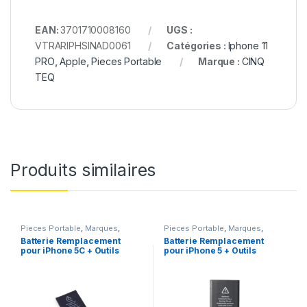
EAN:
3701710008160
UGS :
VTRARIPHSINAD0061
Catégories :
Iphone 11
PRO
,
Apple
,
Pieces Portable
Marque :
CINQ
TEQ
Produits similaires
Pieces Portable
,
Marques
,
Pieces Portable
,
Marques
,
Apple
,
iPhone 5C
,
Batteries et
Apple
,
iPhone 5
,
Batteries et
Batterie Remplacement
Batterie Remplacement
chargeurs
,
Batteries Apple
chargeurs
,
Batteries Apple
pour iPhone 5C + Outils
pour iPhone 5 + Outils