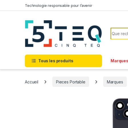
Passer à la navigation
Aller au contenu
Technologie responsable pour l’avenir
Recherc
Tous les produits
Marque
Accueil
Pieces Portable
Marques