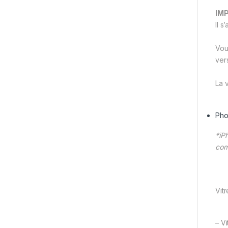
IM
Il s
Vou
vers
La 
Pho
*iP
com
Vit
– V