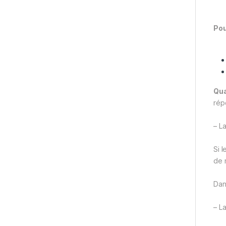
Pou
Qua
rép
– L
Si 
de 
Dan
– L