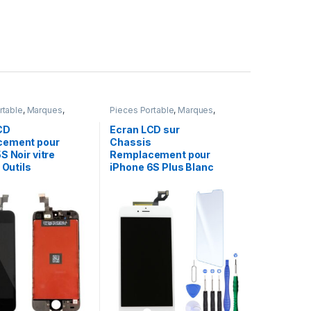
rtable
,
Marques
,
Pieces Portable
,
Marques
,
one 5s
Apple
,
iPhone 6S Plus
CD
Ecran LCD sur
cement pour
Chassis
S Noir vitre
Remplacement pour
 Outils
iPhone 6S Plus Blanc