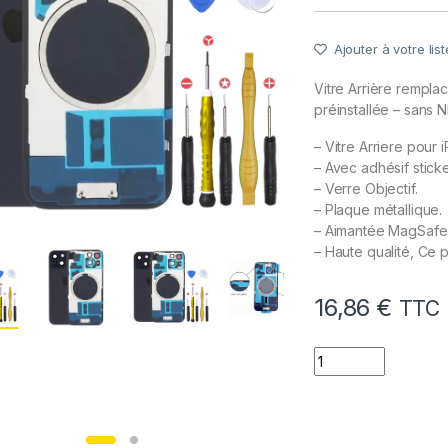
Ajouter à votre list
Vitre Arrière rempl
préinstallée – sans 
– Vitre Arriere pour
– Avec adhésif stick
– Verre Objectif.
– Plaque métallique.
– Aimantée MagSafe
– Haute qualité, Ce p
16,86
€
TTC
quantité de Vitre A