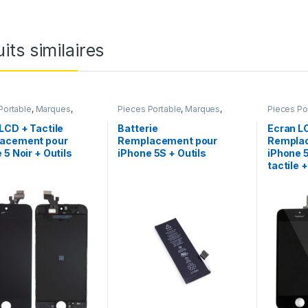
its similaires
Portable
,
Marques
,
Pieces Portable
,
Marques
,
Pieces Po
iPhone 5
Apple
,
iPhone 5s
,
Batteries et
Apple
,
iPh
chargeurs
,
Batteries Apple
LCD + Tactile
Batterie
Ecran L
acement pour
Remplacement pour
Rempla
 5 Noir + Outils
iPhone 5S + Outils
iPhone 5
tactile +