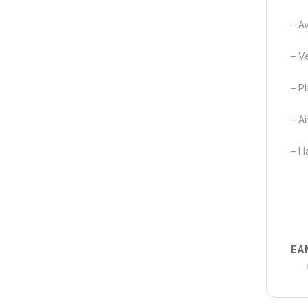
– A
– Ve
– P
– A
– H
EA