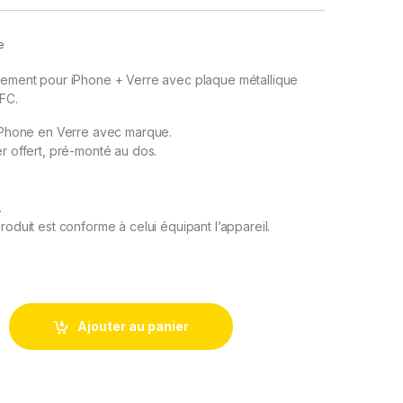
e
acement pour iPhone + Verre avec plaque métallique
NFC.
 iPhone en Verre avec marque.
er offert, pré-monté au dos.
.
roduit est conforme à celui équipant l’appareil.
rriere + Plaque metallique pour iPhone 15 Noir +Aimants et auto
Ajouter au panier