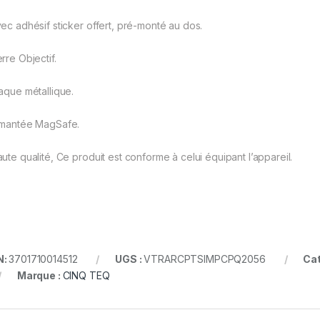
vec adhésif sticker offert, pré-monté au dos.
rre Objectif.
laque métallique.
imantée MagSafe.
aute qualité, Ce produit est conforme à celui équipant l’appareil.
N:
3701710014512
UGS :
VTRARCPTSIMPCPQ2056
Cat
Marque :
CINQ TEQ