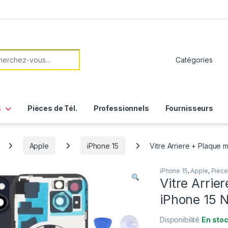
her:
s
Pièces de Tél.
Professionnels
Fournisseurs
Apple
iPhone 15
Vitre Arriere + Plaque m
iPhone 15
,
Apple
,
Piece
Vitre Arrie
iPhone 15 N
Disponibilité
En sto