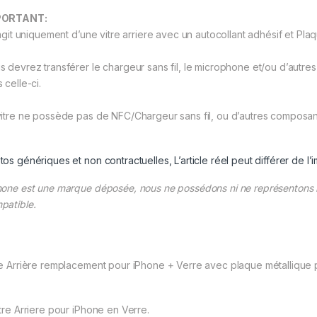
PORTANT:
’agit uniquement d’une vitre arriere avec un autocollant adhésif et Plaq
s devrez transférer le chargeur sans fil, le microphone et/ou d’autr
 celle-ci.
vitre ne possède pas de NFC/Chargeur sans fil, ou d’autres composan
tos génériques et non contractuelles, L’article réel peut différer de l’
hone est une marque déposée, nous ne possédons ni ne représentons la
patible.
re Arrière remplacement pour iPhone + Verre avec plaque métallique p
itre Arriere pour iPhone en Verre.