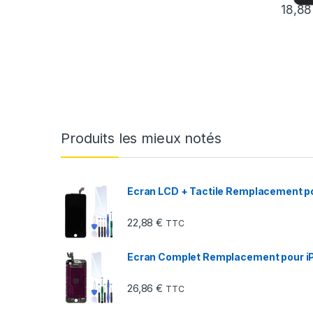
18,8
Produits les mieux notés
Ecran LCD + Tactile Remplacement pou
22,88
€
TTC
Ecran Complet Remplacement pour iP
26,86
€
TTC