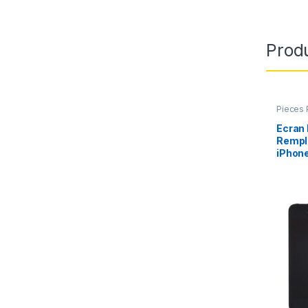
Produ
Pieces 
Apple
,
Ecran 
Rempl
iPhone