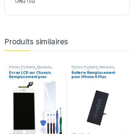
CINQ TEQ
Produits similaires
Pieces Portable
,
Marques
,
Pieces Portable
,
Marques
,
Apple
,
iPhone 6S Plus
iPhone 6 Plus
,
Batteries et
Ecran LCD sur Chassis
Batterie Remplacement
chargeurs
,
Batteries Apple
Remplacement pour
pour iPhone 6 Plus
iPhone 6S Plus Blanc
Neuve + Outils + Colle