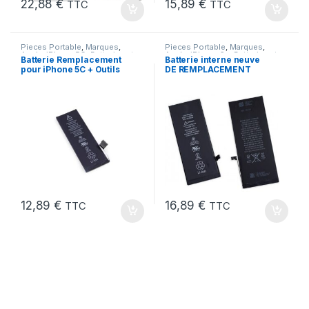
22,88
€
15,89
€
TTC
TTC
Pieces Portable
,
Marques
,
Pieces Portable
,
Marques
,
Apple
,
iPhone 5C
,
Batteries et
Apple
,
iPhone 6s
,
Batteries et
Batterie Remplacement
Batterie interne neuve
chargeurs
,
Batteries Apple
chargeurs
,
Batteries
,
Batteries
pour iPhone 5C + Outils
DE REMPLACEMENT
Apple
pour iPhone 6S + Outils
12,89
€
16,89
€
TTC
TTC