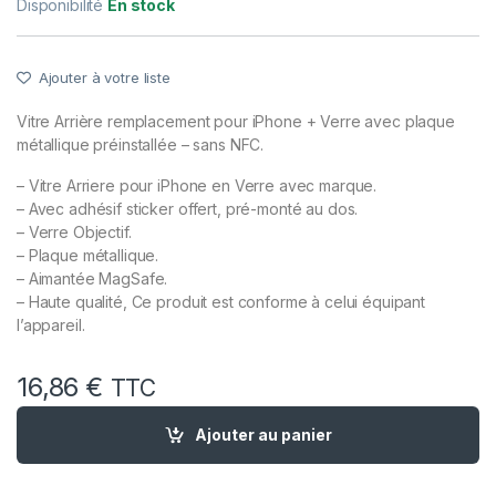
Disponibilité
En stock
Ajouter à votre liste
Vitre Arrière remplacement pour iPhone + Verre avec plaque
métallique préinstallée – sans NFC.
– Vitre Arriere pour iPhone en Verre avec marque.
– Avec adhésif sticker offert, pré-monté au dos.
– Verre Objectif.
– Plaque métallique.
– Aimantée MagSafe.
– Haute qualité, Ce produit est conforme à celui équipant
l’appareil.
16,86
€
TTC
quantité de Vitre Arriere + Plaque metallique pour iPhone 15
Ajouter au panier