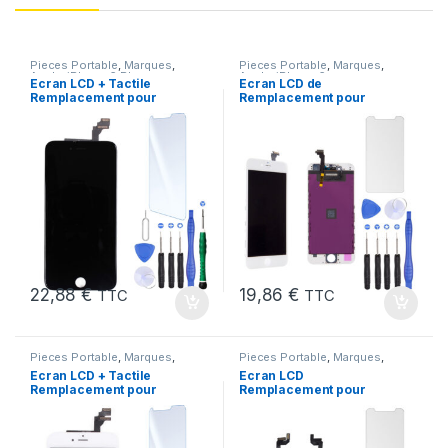
Pieces Portable
,
Marques
,
Pieces Portable
,
Marques
,
Apple
,
iPhone 6 Plus
Apple
,
iPhone 6
Ecran LCD + Tactile
Ecran LCD de
Remplacement pour
Remplacement pour
iPhone 6 Plus Noir + Kit
iPhone 6 Blanc avec
Outils et Verre trempé
22,88
€
19,86
€
TTC
TTC
Pieces Portable
,
Marques
,
Pieces Portable
,
Marques
,
Apple
,
iPhone 6 Plus
Apple
,
iPhone 6s
Ecran LCD + Tactile
Ecran LCD
Remplacement pour
Remplacement pour
iPhone 6 Plus Blanc +
iPhone 6S Blanc +Verre
Outils
Trempe +Outils