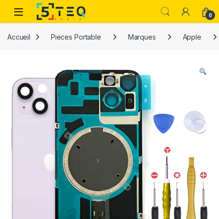
Passer à la navigation
Aller au contenu
0
Accueil
Pieces Portable
Marques
Apple