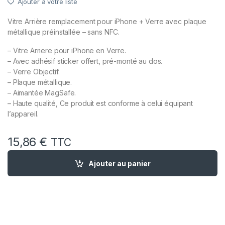
Ajouter à votre liste
Vitre Arrière remplacement pour iPhone + Verre avec plaque
métallique préinstallée – sans NFC.
– Vitre Arriere pour iPhone en Verre.
– Avec adhésif sticker offert, pré-monté au dos.
– Verre Objectif.
– Plaque métallique.
– Aimantée MagSafe.
– Haute qualité, Ce produit est conforme à celui équipant
l’appareil.
15,86
€
TTC
quantité de Vitre Arriere + Plaque metallique pour iPhone 14 P
Ajouter au panier