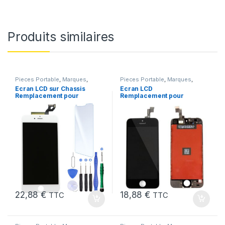
Produits similaires
Pieces Portable
,
Marques
,
Pieces Portable
,
Marques
,
Apple
,
iPhone 6S Plus
Apple
,
iPhone 5s
Ecran LCD sur Chassis
Ecran LCD
Remplacement pour
Remplacement pour
iPhone 6S Plus Blanc
iPhone 5S Noir vitre
tactile + Outils
22,88
€
18,88
€
TTC
TTC