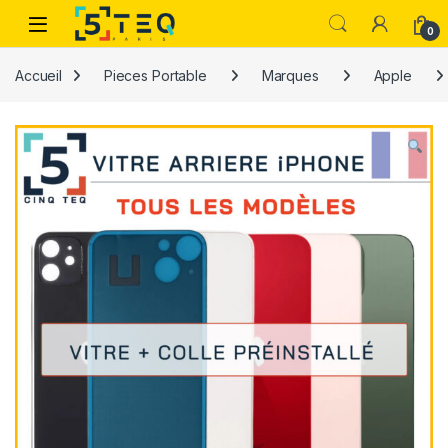
Passer à la navigation
Aller au contenu
0
Accueil
Pieces Portable
Marques
Apple