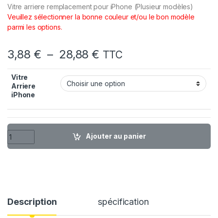
Vitre arriere remplacement pour iPhone (Plusieur modèles)
Veuillez sélectionner la bonne couleur et/ou le bon modèle
parmi les options.
Plage de prix : 3,88 €
3,88
€
–
28,88
€
TTC
Vitre
Arriere
iPhone
quantité de Vitre Arriere Remplacement iPhone X XR XS 11 12 1
Ajouter au panier
Description
spécification