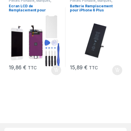
Pieces Portable
,
Marques
,
Pieces Portable
,
Marques
,
Apple
,
iPhone 6
iPhone 6 Plus
,
Batteries et
Ecran LCD de
Batterie Remplacement
chargeurs
,
Batteries Apple
Remplacement pour
pour iPhone 6 Plus
iPhone 6 Blanc avec
Neuve + Outils + Colle
Outils et Verre trempé
19,86
€
15,89
€
TTC
TTC