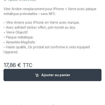
Vitre Arrière remplacement pour iPhone + Verre avec plaque
métallique préinstallée – sans NFC.
– Vitre Arriere pour iPhone en Verre avec marque.
– Avec adhésif sticker offert, pré-monté au dos.
– Verre Objectif.
– Plaque métallique.
– Aimantée MagSafe.
– Haute qualité, Ce produit est conforme à celui équipant
l’appareil.
17,86
€
TTC
quantité de Vitre Arriere avec Plaque pour iPhone 16 Pro Tita
Ajouter au panier