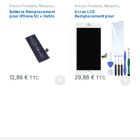
Pieces Portable
,
Marques
,
Pieces Portable
,
Marques
,
Apple
,
iPhone 5C
,
Batteries et
Apple
,
iPhone 7 Plus
Batterie Remplacement
Ecran LCD
chargeurs
,
Batteries Apple
pour iPhone 5C + Outils
Remplacement pour
iPhone 7 Plus Blanc +
KIT Outils
12,89
€
29,88
€
TTC
TTC