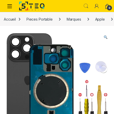
Passer à la navigation
Aller au contenu
0
Accueil
Pieces Portable
Marques
Apple