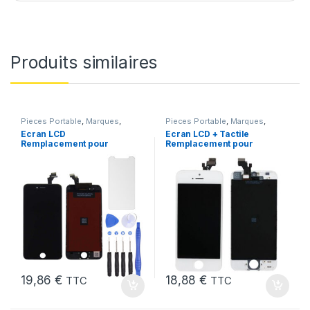
Produits similaires
Pieces Portable
,
Marques
,
Pieces Portable
,
Marques
,
Apple
,
iPhone 6
Apple
,
iPhone 5
Ecran LCD
Ecran LCD + Tactile
Remplacement pour
Remplacement pour
iPhone 6 Noir + Outils
iPhone 5 Blanc + Outils
19,86
€
18,88
€
TTC
TTC