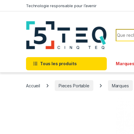
Passer à la navigation
Aller au contenu
Technologie responsable pour l’avenir
Recherc
Tous les produits
Marque
Accueil
Pieces Portable
Marques