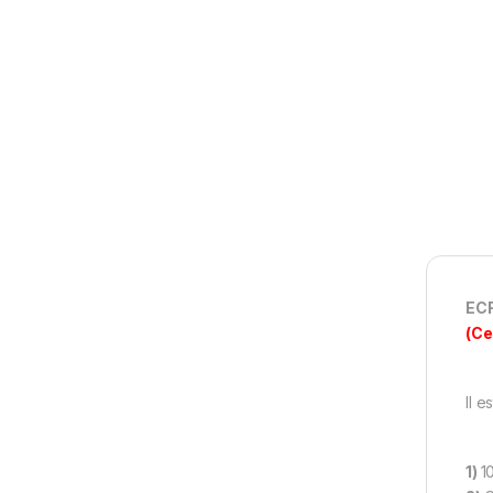
ECR
(Ce
Il 
1)
1