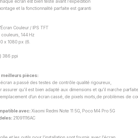
haque écran est bien testé avant l’expédition
ontage et la fonctionnalité parfaite est garanti
″Écran Couleur / IPS TFT
 couleurs, 144 Hz
0 x 1080 px (6.
) 386 ppi
 meilleurs pièces:
 écran a passé des testes de contrôle qualité rigoureux,
r assurer qu’il est bien adapté aux dimensions et qu’il marche parfai
remplacement d’un écran cassé, de pixels morts,de problèmes de coule
patible avec:
Xiaomi Redmi Note 11 5G, Poco M4 Pro 5G
deles:
21091116AC
olle et les outils pour l’installation sont fournis avec l’écran.