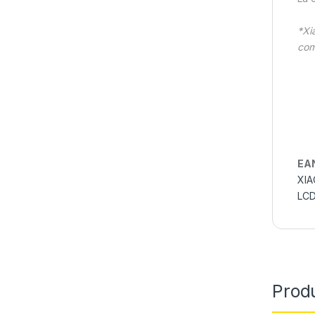
*Xi
com
EA
XIA
LCD
Produ