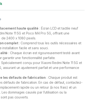
ck
e
lacement haute qualité
: Écran LCD et tactile neuf
mi Note 11 5G et Poco M4 Pro 5G, offrant une
 de 2400 x 1080 pixels.
ion complet
: Comprend tous les outils nécessaires et
 installation facile et sans souci.
alité
: Chaque écran est rigoureusement testé avant
r garantir une fonctionnalité parfaite.
: Spécialement conçu pour Xiaomi Redmi Note 11 5G et
 assurant un ajustement parfait et une performance
e les défauts de fabrication
: Chaque produit est
les défauts de fabrication. En cas de défaut, contactez-
mplacement rapide ou un retour (à nos frais) et un
Les dommages causés par l’utilisation ou la
 sont pas couverts.