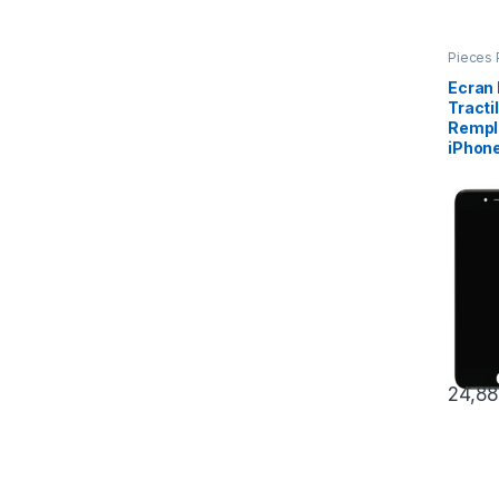
Pieces 
Apple
,
Ecran 
Tracti
Rempl
iPhone
24,8