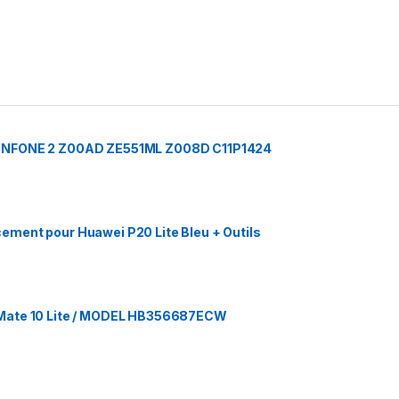
ZENFONE 2 Z00AD ZE551ML Z008D C11P1424
ment pour Huawei P20 Lite Bleu + Outils
 Mate 10 Lite / MODEL HB356687ECW