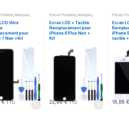
Portable
,
Marques
,
Pieces Portable
,
Marques
,
Pieces Po
iPhone 7
Apple
,
iPhone 6 Plus
Apple
,
iPh
LCD Vitre
Ecran LCD + Tactile
Ecran L
le
Remplacement pour
Rempla
acement pour
iPhone 6 Plus Noir +
iPhone 5
 7 Noir +Kit
Kit
tactile +
8
€
22,88
€
18,88
TTC
TTC