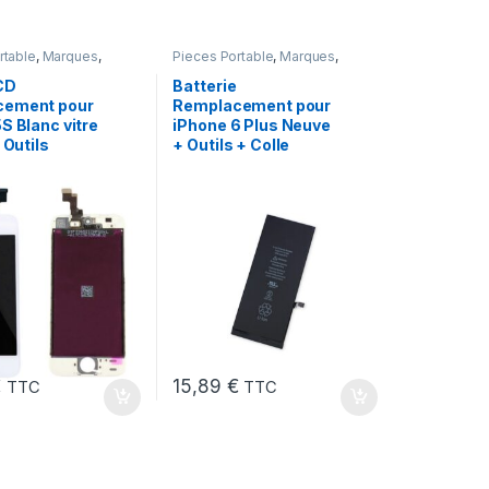
rtable
,
Marques
,
Pieces Portable
,
Marques
,
one 5s
iPhone 6 Plus
,
Batteries et
chargeurs
,
Batteries Apple
CD
Batterie
cement pour
Remplacement pour
S Blanc vitre
iPhone 6 Plus Neuve
 Outils
+ Outils + Colle
€
15,89
€
TTC
TTC