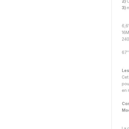
2)
C
3)
m
6,6
16M
240
67″
Les
Cet
pou
en 
Com
Mo
La c