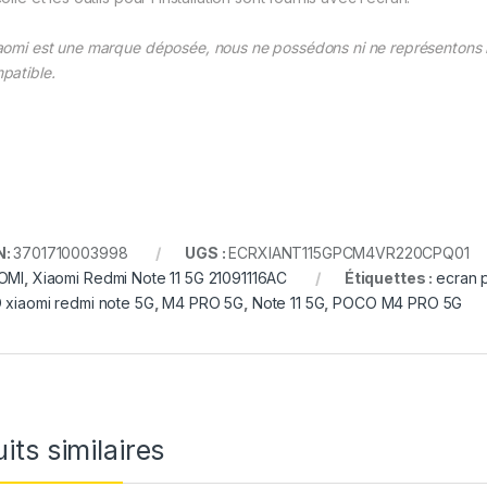
aomi est une marque déposée, nous ne possédons ni ne représentons la
patible.
N:
3701710003998
UGS :
ECRXIANT115GPCM4VR220CPQ01
OMI
,
Xiaomi Redmi Note 11 5G 21091116AC
Étiquettes :
ecran 
 xiaomi redmi note 5G
,
M4 PRO 5G
,
Note 11 5G
,
POCO M4 PRO 5G
its similaires