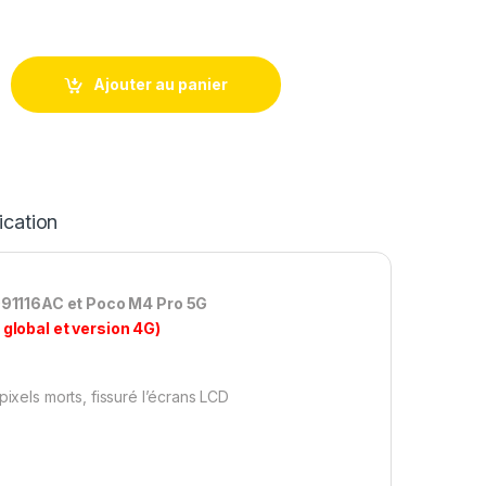
 Remplacement pour Xiaomi Redmi Note 11 5G 21091116AC et Poc
Ajouter au panier
ication
91116AC et Poco M4 Pro 5G
global et version 4G)
pixels morts, fissuré l’écrans LCD