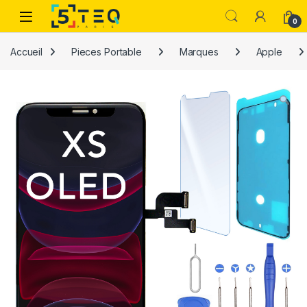
Passer à la navigation
Aller au contenu
0
Accueil
Pieces Portable
Marques
Apple