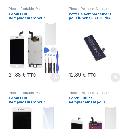
Pieces Portable
,
Marques
,
Pieces Portable
,
Marques
,
Apple
,
iPhone 6s
Apple
,
iPhone 5s
,
Batteries et
Ecran LCD
Batterie Remplacement
chargeurs
,
Batteries Apple
Remplacement pour
pour iPhone 5S + Outils
iPhone 6S Blanc +Verre
Trempe +Outils
21,88
€
12,89
€
TTC
TTC
Pieces Portable
,
Marques
,
Pieces Portable
,
Marques
,
Apple
,
iPhone 7
Apple
,
iPhone 6
Ecran LCD
Ecran LCD de
Remplacement pour
Remplacement pour
iPhone 7 Blanc +Verre
iPhone 6 Blanc avec
Trempe +Kit
Outils et Verre trempé