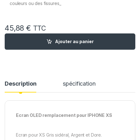
couleurs ou des fissures_
45,88
€
TTC
quantité de Ecran OLED Remplacement pour iPhone XS avec Jo
Ajouter au panier
Description
spécification
Ecran OLED remplacement pour IPHONE XS
Ecran pour XS Gris sidéral, Argent et Dore.