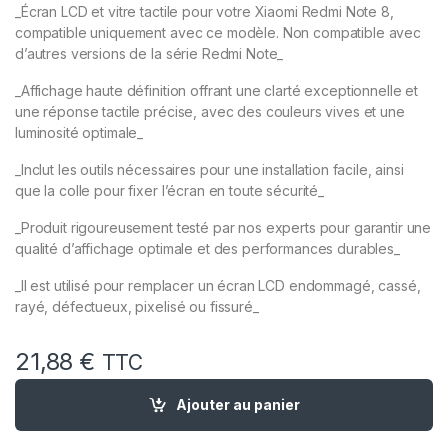
_Écran LCD et vitre tactile pour votre Xiaomi Redmi Note 8,
compatible uniquement avec ce modèle. Non compatible avec
d’autres versions de la série Redmi Note_
_Affichage haute définition offrant une clarté exceptionnelle et
une réponse tactile précise, avec des couleurs vives et une
luminosité optimale_
_Inclut les outils nécessaires pour une installation facile, ainsi
que la colle pour fixer l’écran en toute sécurité_
_Produit rigoureusement testé par nos experts pour garantir une
qualité d’affichage optimale et des performances durables_
_Il est utilisé pour remplacer un écran LCD endommagé, cassé,
rayé, défectueux, pixelisé ou fissuré_
21,88
€
TTC
quantité de Ecran Remplacement pour XIAOMI REDMI NOTE 8 No
Ajouter au panier