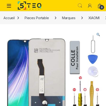
Passer à la navigation
Aller au contenu
0
Accueil
Pieces Portable
Marques
XIAOMI