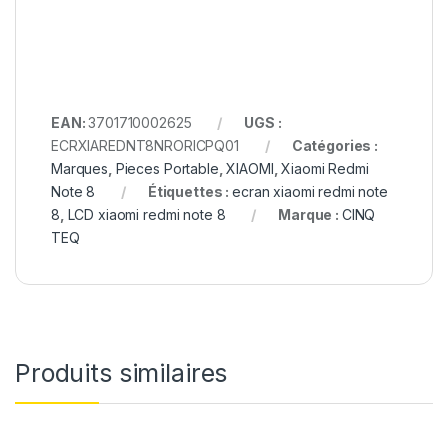
EAN:
3701710002625
UGS :
ECRXIAREDNT8NRORICPQ01
Catégories :
Marques
,
Pieces Portable
,
XIAOMI
,
Xiaomi Redmi
Note 8
Étiquettes :
ecran xiaomi redmi note
8
,
LCD xiaomi redmi note 8
Marque :
CINQ
TEQ
Produits similaires