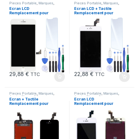
Pieces Portable
,
Marques
,
Pieces Portable
,
Marques
,
Apple
,
iPhone 7 Plus
Apple
,
iPhone 6 Plus
Ecran LCD
Ecran LCD + Tactile
Remplacement pour
Remplacement pour
iPhone 7 Plus Blanc +
iPhone 6 Plus Blanc +
KIT Outils
Outils
29,88
€
22,88
€
TTC
TTC
Pieces Portable
,
Marques
,
Pieces Portable
,
Marques
,
Apple
,
iPhone 5C
Apple
,
iPhone 5s
Ecran + Tactile
Ecran LCD
Remplacement pour
Remplacement pour
iPhone 5C Noir + Ecran
iPhone 5S Blanc vitre
sur Chassis + Outils
tactile + Outils