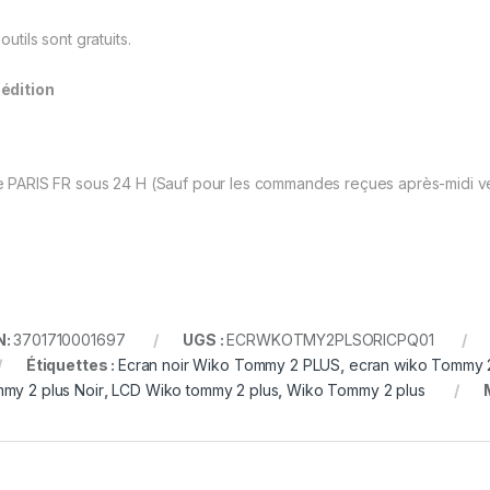
outils sont gratuits.
édition
 PARIS FR sous 24 H (Sauf pour les commandes reçues après-midi ven
N:
3701710001697
UGS :
ECRWKOTMY2PLSORICPQ01
Étiquettes :
Ecran noir Wiko Tommy 2 PLUS
,
ecran wiko Tommy 
my 2 plus Noir
,
LCD Wiko tommy 2 plus
,
Wiko Tommy 2 plus