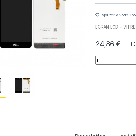
Ajouter à votre list
ECRAN LCD + VITR
24,86
€
TTC
quantité de Ecran