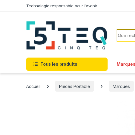
Passer à la navigation
Aller au contenu
Technologie responsable pour l’avenir
Recherc
Tous les produits
Marque
Accueil
Pieces Portable
Marques