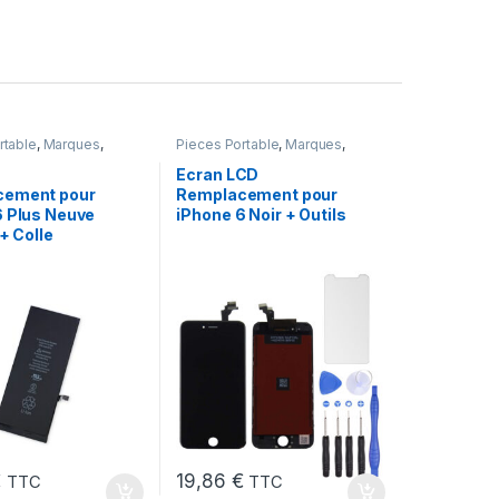
rtable
,
Marques
,
Pieces Portable
,
Marques
,
Plus
,
Batteries et
Apple
,
iPhone 6
,
Batteries Apple
Ecran LCD
cement pour
Remplacement pour
6 Plus Neuve
iPhone 6 Noir + Outils
 + Colle
€
19,86
€
TTC
TTC