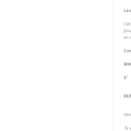
Les
Cet
pou
en 
Com
WIK
5″
RE
Ver
Si 