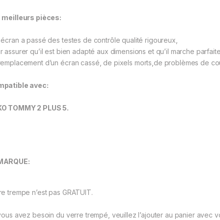
 meilleurs pièces:
 écran a passé des testes de contrôle qualité rigoureux,
r assurer qu’il est bien adapté aux dimensions et qu’il marche parfai
remplacement d’un écran cassé, de pixels morts,de problèmes de coule
patible avec:
O TOMMY 2 PLUS 5.
MARQUE:
re trempe n’est pas GRATUIT.
vous avez besoin du verre trempé, veuillez l’ajouter au panier avec v