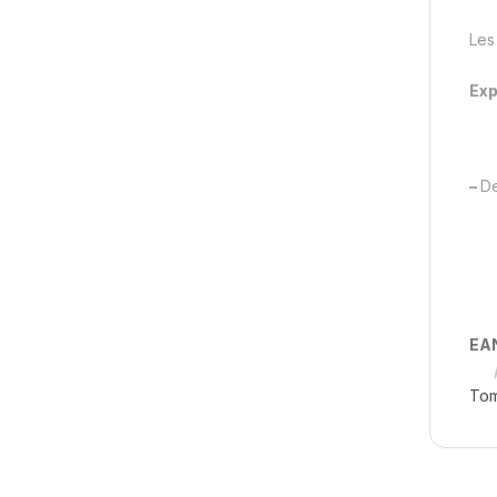
Les 
Exp
–
De
EA
Tom