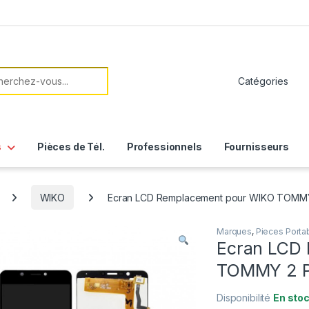
her:
s
Pièces de Tél.
Professionnels
Fournisseurs
WIKO
Ecran LCD Remplacement pour WIKO TOMMY 
Marques
,
Pieces Porta
Ecran LCD
TOMMY 2 P
Disponibilité
En sto