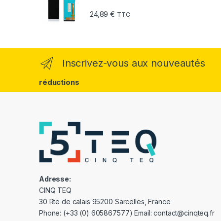
24,89
€
TTC
Inscrivez-vous aux nouveautés
réductions
Adresse:
CINQ TEQ
30 Rte de calais 95200 Sarcelles, France
Phone: (+33 (0) 605867577) Email: contact@cinqteq.fr