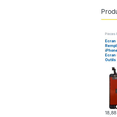
Produ
Pieces 
Apple
,
Ecran 
Rempl
iPhone
Ecran 
Outils
18,8