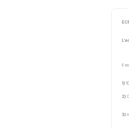
ECR
L’a
Il 
1)
1
2)
C
3)
m