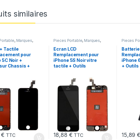
its similaires
Portable
,
Marques
,
Pieces Portable
,
Marques
,
Pieces Po
iPhone 5C
Apple
,
iPhone 5s
iPhone 6 
chargeurs
+ Tactile
Ecran LCD
Batterie
acement pour
Remplacement pour
Rempla
 5C Noir +
iPhone 5S Noir vitre
iPhone 
sur Chassis +
tactile + Outils
+ Outils
8
€
18,88
€
15,89
TTC
TTC