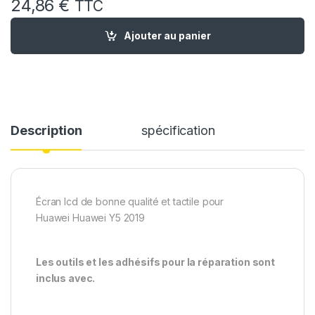
24,86
€
TTC
quantité de Ecran LCD Remplacement pour Huawei pour Y5 2
Ajouter au panier
Description
spécification
Écran lcd de bonne qualité et tactile pour
Huawei Huawei Y5 2019
Les outils et les adhésifs pour la réparation sont
inclus avec.