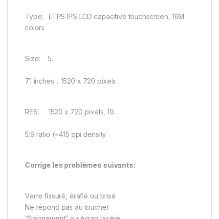
Type: LTPS IPS LCD capacitive touchscreen, 16M
colors
Size: 5.
71 inches，1520 x 720 pixels
RES: 1520 x 720 pixels, 19.
5:9 ratio (~415 ppi density
Corrige les problèmes suivants:
Verre fissuré, éraflé ou brisé
Ne répond pas au toucher
“Saignement” ou écran lacéré