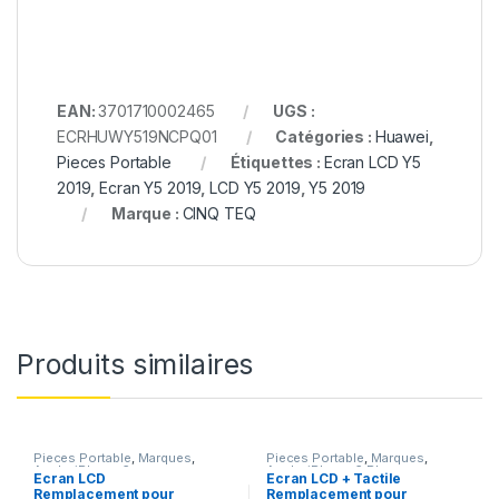
EAN:
3701710002465
UGS :
ECRHUWY519NCPQ01
Catégories :
Huawei
,
Pieces Portable
Étiquettes :
Ecran LCD Y5
2019
,
Ecran Y5 2019
,
LCD Y5 2019
,
Y5 2019
Marque :
CINQ TEQ
Produits similaires
Pieces Portable
,
Marques
,
Pieces Portable
,
Marques
,
Apple
,
iPhone 6s
Apple
,
iPhone 6 Plus
Ecran LCD
Ecran LCD + Tactile
Remplacement pour
Remplacement pour