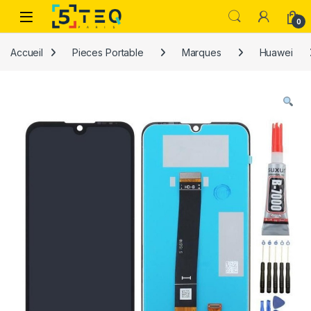
Passer à la navigation
Aller au contenu
0
Accueil
Pieces Portable
Marques
Huawei