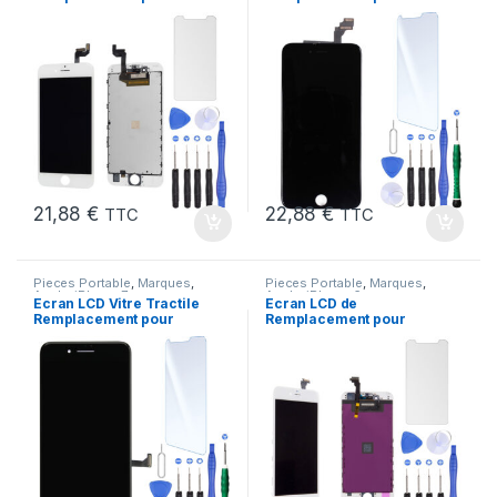
iPhone 6S Blanc +Verre
iPhone 6 Plus Noir + Kit
Trempe +Outils
21,88
€
22,88
€
TTC
TTC
Pieces Portable
,
Marques
,
Pieces Portable
,
Marques
,
Apple
,
iPhone 7
Apple
,
iPhone 6
Ecran LCD Vitre Tractile
Ecran LCD de
Remplacement pour
Remplacement pour
iPhone 7 Noir +Kit
iPhone 6 Blanc avec
Outils et Verre trempé