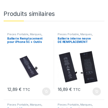
Produits similaires
Pieces Portable
,
Marques
,
Pieces Portable
,
Marques
,
Apple
,
iPhone 5C
,
Batteries et
Apple
,
iPhone 6s
,
Batteries et
Batterie Remplacement
Batterie interne neuve
chargeurs
,
Batteries Apple
chargeurs
,
Batteries
,
Batteries
pour iPhone 5C + Outils
DE REMPLACEMENT
Apple
pour iPhone 6S + Outils
12,89
€
16,89
€
TTC
TTC
Pieces Portable
,
Marques
,
Pieces Portable
,
Marques
,
Apple
,
iPhone 6s
iPhone 6 Plus
,
Batteries et