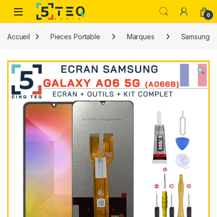
Passer à la navigation
Aller au contenu
0
Accueil
Pieces Portable
Marques
Samsung