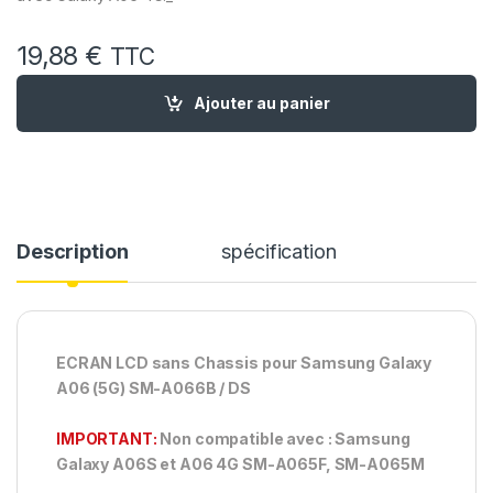
19,88
€
TTC
quantité de Ecran LCD Remplacement Samsung Galaxy A06 
Ajouter au panier
Description
spécification
ECRAN LCD sans Chassis pour Samsung Galaxy
A06 (5G) SM-A066B / DS
IMPORTANT:
Non compatible avec : Samsung
Galaxy A06S et A06 4G SM-A065F, SM-A065M