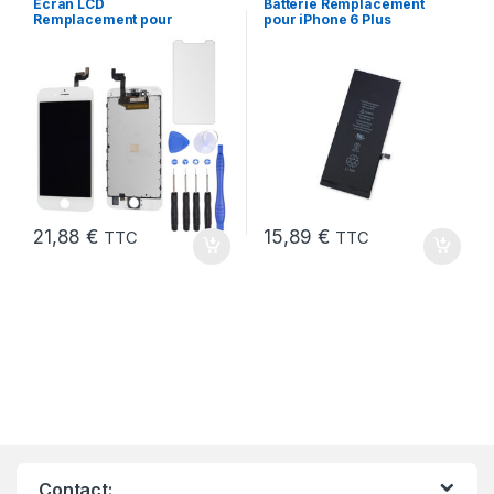
Ecran LCD
Batterie Remplacement
chargeurs
,
Batteries Apple
Remplacement pour
pour iPhone 6 Plus
iPhone 6S Blanc +Verre
Neuve + Outils + Colle
Trempe +Outils
21,88
€
15,89
€
TTC
TTC
Contact: