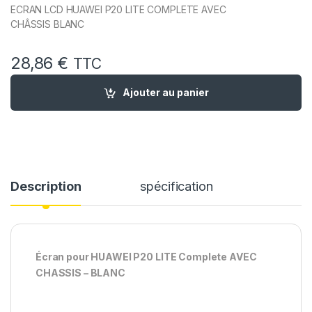
ECRAN LCD HUAWEI P20 LITE COMPLETE AVEC
CHÂSSIS BLANC
28,86
€
TTC
quantité de Ecran Complet Remplacement pour Huawei P20 Li
Ajouter au panier
Description
spécification
Écran pour HUAWEI P20 LITE Complete AVEC
CHASSIS – BLANC