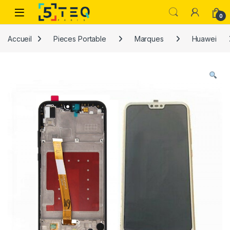
Passer à la navigation
Aller au contenu
0
Accueil
Pieces Portable
Marques
Huawei