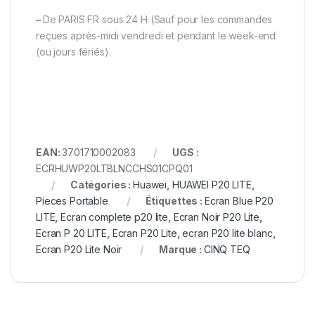
–
De PARIS FR sous 24 H (Sauf pour les commandes
reçues après-midi vendredi et pendant le week-end
(ou jours fériés).
EAN:
3701710002083
UGS :
ECRHUWP20LTBLNCCHS01CPQ01
Catégories :
Huawei
,
HUAWEI P20 LITE
,
Pieces Portable
Étiquettes :
Ecran Blue P20
LITE
,
Ecran complete p20 lite
,
Ecran Noir P20 Lite
,
Ecran P 20 LITE
,
Ecran P20 Lite
,
ecran P20 lite blanc
,
Ecran P20 Lite Noir
Marque :
CINQ TEQ