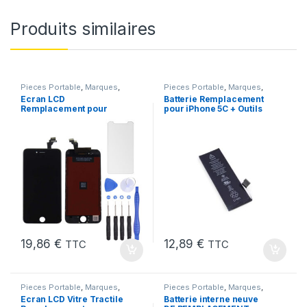
Produits similaires
Pieces Portable
,
Marques
,
Pieces Portable
,
Marques
,
Apple
,
iPhone 6
Apple
,
iPhone 5C
,
Batteries et
Ecran LCD
Batterie Remplacement
chargeurs
,
Batteries Apple
Remplacement pour
pour iPhone 5C + Outils
iPhone 6 Noir + Outils
19,86
€
12,89
€
TTC
TTC
Pieces Portable
,
Marques
,
Pieces Portable
,
Marques
,
Apple
,
iPhone 7
Apple
,
iPhone 6s
,
Batteries et
Ecran LCD Vitre Tractile
Batterie interne neuve
chargeurs
,
Batteries
,
Batteries