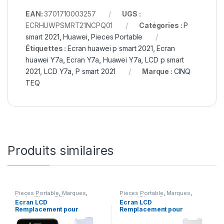
EAN:
3701710003257
UGS :
ECRHUWPSMRT21NCPQ01
Catégories :
P
smart 2021
,
Huawei
,
Pieces Portable
Étiquettes :
Ecran huawei p smart 2021
,
Ecran
huawei Y7a
,
Ecran Y7a
,
Huawei Y7a
,
LCD p smart
2021
,
LCD Y7a
,
P smart 2021
Marque :
CINQ
TEQ
Produits similaires
Pieces Portable
,
Marques
,
Pieces Portable
,
Marques
,
Apple
,
iPhone 7 Plus
Apple
,
iPhone 6
Ecran LCD
Ecran LCD
Remplacement pour
Remplacement pour
iPhone 7 Plus Noir
iPhone 6 Noir + Outils
+Verre Trempe +Kit