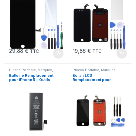
29,88
€
19,86
€
TTC
TTC
Pieces Portable
,
Marques
,
Pieces Portable
,
Marques
,
Apple
,
iPhone 5
,
Batteries et
Apple
,
iPhone 5 SE (1er Gen)
Batterie Remplacement
Ecran LCD
chargeurs
,
Batteries Apple
pour iPhone 5 + Outils
Remplacement pour
iPhone 5 SE Noir 1ere
Gen + Outils