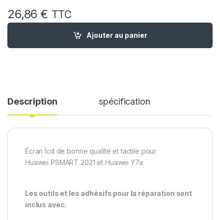
26,86
€
TTC
quantité de Ecran Remplacement pour Huawei P Smart 2021 
Ajouter au panier
Description
spécification
Écran lcd de bonne qualité et tactile pour
Huawei PSMART 2021 et Huawei Y7a
Les outils et les adhésifs pour la réparation sont
inclus avec.