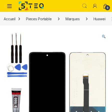
Passer à la navigation
Aller au contenu
0
Accueil
Pieces Portable
Marques
Huawei