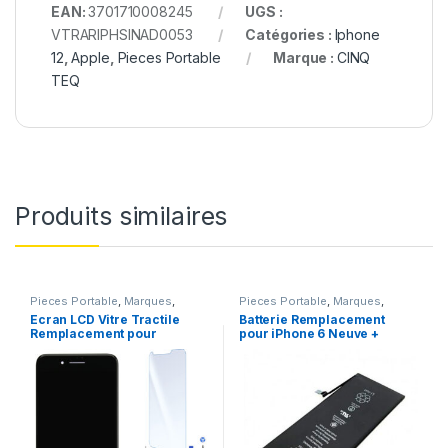
EAN:
3701710008245
UGS :
VTRARIPHSINAD0053
Catégories :
Iphone
12
,
Apple
,
Pieces Portable
Marque :
CINQ
TEQ
Produits similaires
Pieces Portable
,
Marques
,
Pieces Portable
,
Marques
,
Apple
,
iPhone 7
Apple
,
iPhone 6
,
Batteries et
Ecran LCD Vitre Tractile
Batterie Remplacement
chargeurs
,
Batteries Apple
Remplacement pour
pour iPhone 6 Neuve +
iPhone 7 Noir +Kit
Colle