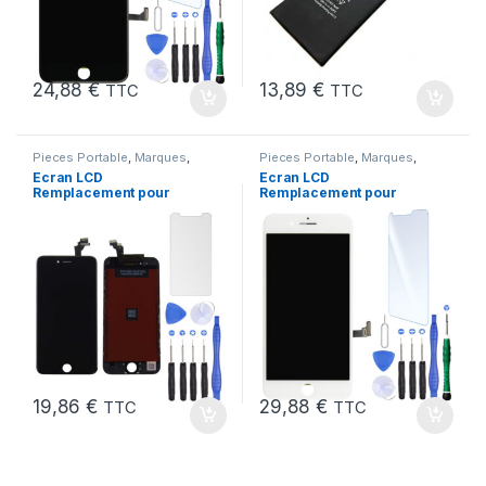
24,88
€
13,89
€
TTC
TTC
Pieces Portable
,
Marques
,
Pieces Portable
,
Marques
,
Apple
,
iPhone 6
Apple
,
iPhone 7 Plus
Ecran LCD
Ecran LCD
Remplacement pour
Remplacement pour
iPhone 6 Noir + Outils
iPhone 7 Plus Blanc +
KIT Outils
19,86
€
29,88
€
TTC
TTC