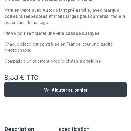
Vitre en verre avec
Autocollant préinstallé
,
avec marque,
couleurs respectées
et
trous larges pour caméras
, facile à
poser sans démontage.
Idéale pour remplacer une vitre
cassée ou rayée
.
Chaque pièce est
contrôlée en France
pour une qualité
irréprochable.
Compatible uniquement avec le
châssis d’origine
.
9,88
€
TTC
quantité de Vitre Arriere Remplacement iPhone 12 Noir +Autoc
Ajouter au panier
Description
spécification