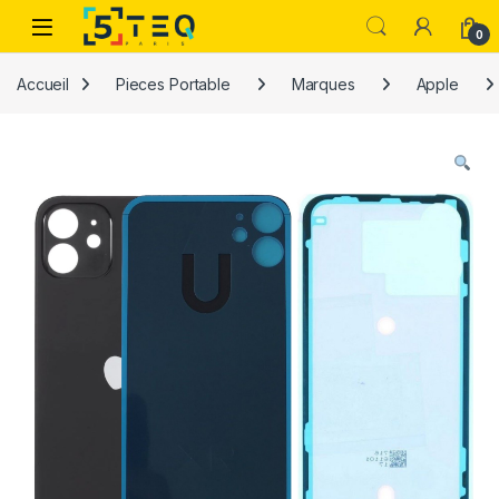
Passer à la navigation
Aller au contenu
0
Accueil
Pieces Portable
Marques
Apple