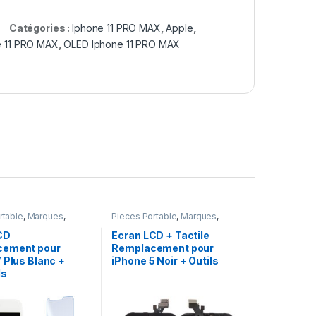
Catégories :
Iphone 11 PRO MAX
,
Apple
,
e 11 PRO MAX
,
OLED Iphone 11 PRO MAX
rtable
,
Marques
,
Pieces Portable
,
Marques
,
one 7 Plus
Apple
,
iPhone 5
CD
Ecran LCD + Tactile
cement pour
Remplacement pour
 Plus Blanc +
iPhone 5 Noir + Outils
ls