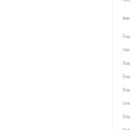
Ins
Éta
Vér
Éta
Éta
Éta
Une
Éta
Reb