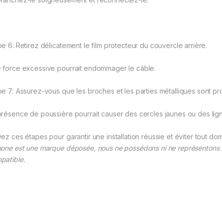
pe 6: Retirez délicatement le film protecteur du couvercle arrière.
 force excessive pourrait endommager le câble.
pe 7: Assurez-vous que les broches et les parties métalliques sont pr
présence de poussière pourrait causer des cercles jaunes ou des ligne
vez ces étapes pour garantir une installation réussie et éviter tout d
hone est une marque déposée, nous ne possédons ni ne représentons la
patible.