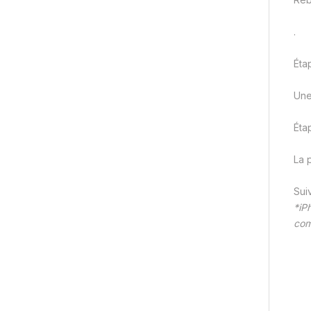
.
Éta
Une
Éta
La 
Sui
*iP
com