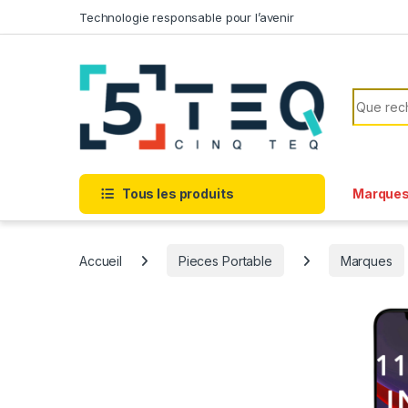
Passer à la navigation
Aller au contenu
Technologie responsable pour l’avenir
Recherc
Tous les produits
Marque
Accueil
Pieces Portable
Marques