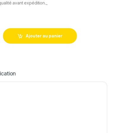
ualité avant expédition._
INCELL Remplacement pour iPhone 11 Pro Max Joint d'Ecran Ver
Ajouter au panier
ication