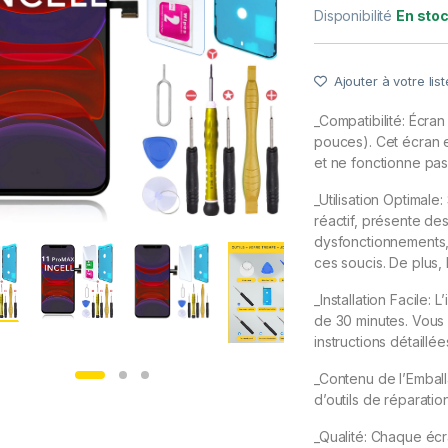
Disponibilité
En sto
Ajouter à votre list
_Compatibilité: Écra
pouces). Cet écran 
et ne fonctionne pas 
_Utilisation Optimale
réactif, présente de
dysfonctionnements,
ces soucis. De plus, 
_Installation Facile:
de 30 minutes. Vous
instructions détaillée
_Contenu de l’Emball
d’outils de réparatio
_Qualité: Chaque écr