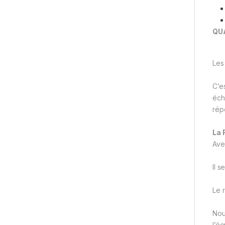
QUA
Les
C’e
éch
rép
La 
Avec
Il 
Le 
Nou
l’éc