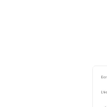
Ecr
L’é