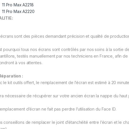
11 Pro Max A2218
11 Pro Max A2220
LITIE:
 écrans sont des pièces demandant précision et qualité de productio
st pourquoi tous nos écrans sont contrôlés par nos soins à la sortie 
antillons, testés manuellement par nos techniciens en France, afin d
ondront à vos attentes.
Réparation :
 le kit outils offert, le remplacement de l’écran est estimé à 20 minute
sera nécessaire de récupérer sur votre ancien écran la nappe du haut p
remplacement d’écran ne fait pas perdre l’utilisation du Face ID.
s conseillons de remplacer le joint d’étanchéité entre l’écran et le ch
ran).