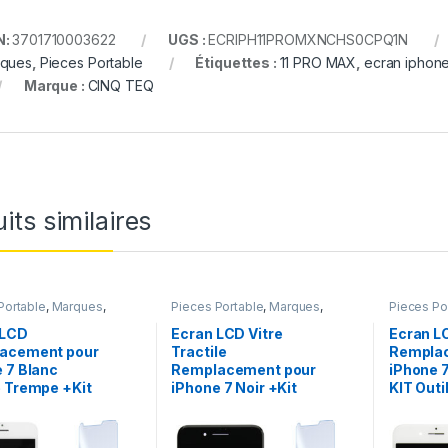
N:
3701710003622
UGS :
ECRIPH11PROMXNCHS0CPQ1N
ques
,
Pieces Portable
Étiquettes :
11 PRO MAX
,
ecran iphon
Marque :
CINQ TEQ
its similaires
Portable
,
Marques
,
Pieces Portable
,
Marques
,
Pieces Po
iPhone 7
Apple
,
iPhone 7
Apple
,
iPh
 LCD
Ecran LCD Vitre
Ecran L
acement pour
Tractile
Rempla
 7 Blanc
Remplacement pour
iPhone 7
 Trempe +Kit
iPhone 7 Noir +Kit
KIT Outi