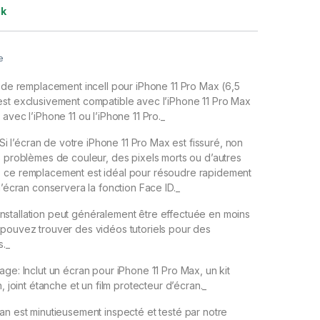
ck
e
n de remplacement incell pour iPhone 11 Pro Max (6,5
est exclusivement compatible avec l’iPhone 11 Pro Max
avec l’iPhone 11 ou l’iPhone 11 Pro._
: Si l’écran de votre iPhone 11 Pro Max est fissuré, non
s problèmes de couleur, des pixels morts ou d’autres
 ce remplacement est idéal pour résoudre rapidement
l’écran conservera la fonction Face ID._
 L’installation peut généralement être effectuée en moins
 pouvez trouver des vidéos tutoriels pour des
s._
age: Inclut un écran pour iPhone 11 Pro Max, un kit
n, joint étanche et un film protecteur d’écran._
an est minutieusement inspecté et testé par notre