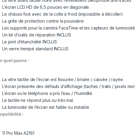
La vitre avant tactile noire avec revêtement oléophobe anti-traces
L’écran LCD HD de 6,5 pouces en diagonale
Le châssis fixé avec de la colle à froid (impossible à décoller)
La grille de protection contre la poussière
Les supports pour la caméra FaceTime et les capteurs de luminosité
Un kit d’outils de réparation INCLUS
Le joint d’étanchéité INCLUS
Un verre trempé standard INCLUS
r quel panne :
La vitre tactile de l’écran est fissurée / brisée / cassée / rayée.
L’écran présente des défauts d’affichage (taches / traits / pixels mort
L’écran ou le téléphone a pris l’eau / l’humidité.
Le tactile ne répond plus ou très mal.
La luminosité de l’écran est faible ou instable
patibilité :
11 Pro Max A2161