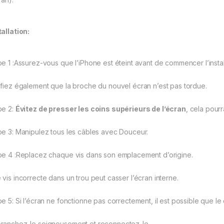
tallation:
pe 1 :Assurez-vous que l’iPhone est éteint avant de commencer l’instal
ifiez également que la broche du nouvel écran n’est pas tordue.
pe 2:
Évitez de presser les coins supérieurs de l’écran
, cela pourr
pe 3: Manipulez tous les câbles avec Douceur.
pe 4 :Replacez chaque vis dans son emplacement d’origine.
 vis incorrecte dans un trou peut casser l’écran interne.
pe 5: Si l’écran ne fonctionne pas correctement, il est possible que le
ranchez-le soigneusement et reconnectez-le.