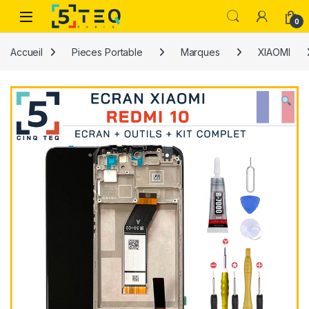
Passer à la navigation
Aller au contenu
0
Accueil
Pieces Portable
Marques
XIAOMI