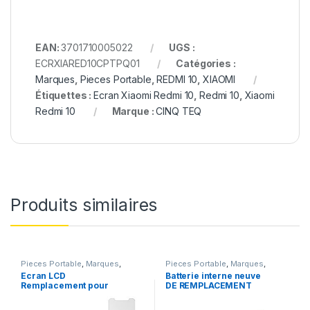
EAN:
3701710005022
UGS :
ECRXIARED10CPTPQ01
Catégories :
Marques
,
Pieces Portable
,
REDMI 10
,
XIAOMI
Étiquettes :
Ecran Xiaomi Redmi 10
,
Redmi 10
,
Xiaomi
Redmi 10
Marque :
CINQ TEQ
Produits similaires
Pieces Portable
,
Marques
,
Pieces Portable
,
Marques
,
Apple
,
iPhone 6s
Apple
,
iPhone 6s
,
Batteries et
Ecran LCD
Batterie interne neuve
chargeurs
,
Batteries
,
Batteries
Remplacement pour
DE REMPLACEMENT
Apple
iPhone 6S Noir + Verre
pour iPhone 6S + Outils
Trempe +Kit