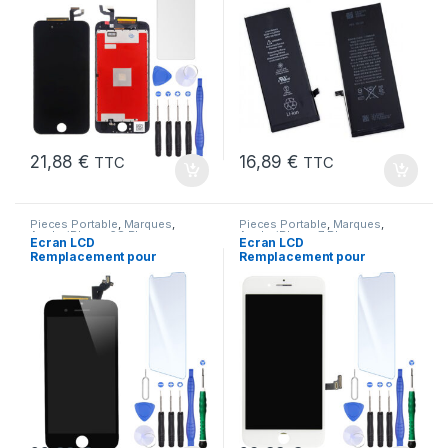
21,88
€
16,89
€
TTC
TTC
Pieces Portable
,
Marques
,
Pieces Portable
,
Marques
,
Apple
,
iPhone 6S Plus
Apple
,
iPhone 7 Plus
Ecran LCD
Ecran LCD
Remplacement pour
Remplacement pour
iPhone 6S Plus Noir
iPhone 7 Plus Blanc +
+Verre Trempe +Outils
KIT Outils