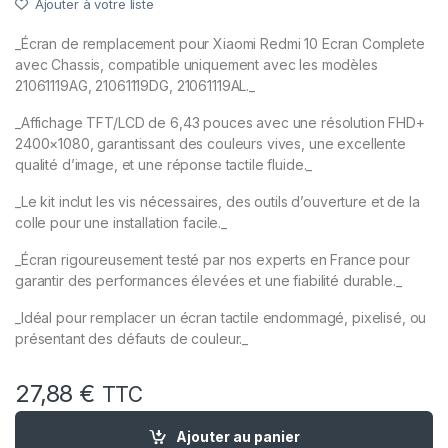
Ajouter à votre liste
_Écran de remplacement pour Xiaomi Redmi 10 Ecran Complete
avec Chassis, compatible uniquement avec les modèles
21061119AG, 21061119DG, 21061119AL._
_Affichage TFT/LCD de 6,43 pouces avec une résolution FHD+
2400×1080, garantissant des couleurs vives, une excellente
qualité d’image, et une réponse tactile fluide._
_Le kit inclut les vis nécessaires, des outils d’ouverture et de la
colle pour une installation facile._
_Écran rigoureusement testé par nos experts en France pour
garantir des performances élevées et une fiabilité durable._
_Idéal pour remplacer un écran tactile endommagé, pixelisé, ou
présentant des défauts de couleur._
27,88
€
TTC
quantité de Ecran Complete Remplacement pour XIAOMI Redmi
Ajouter au panier