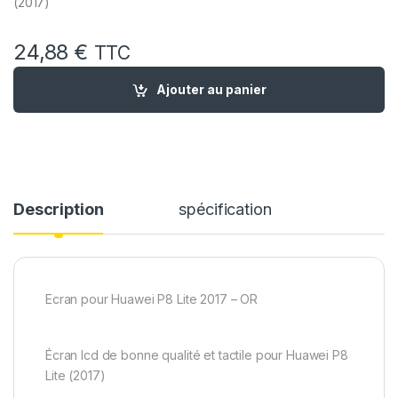
(2017)
24,88
€
TTC
quantité de Ecran Remplacement pour Huawei P8 LITE 2017 E
Ajouter au panier
Description
spécification
Ecran pour Huawei P8 Lite 2017 – OR
Écran lcd de bonne qualité et tactile pour Huawei P8
Lite (2017)