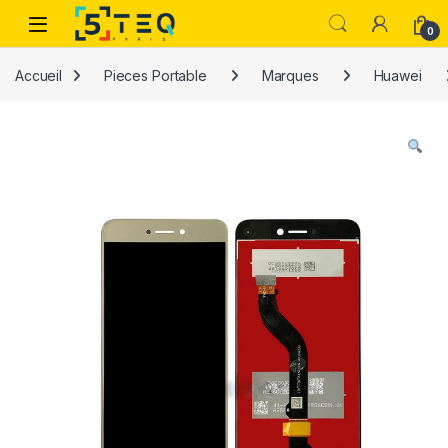
Passer à la navigation
Aller au contenu
0
Accueil
Pieces Portable
Marques
Huawei