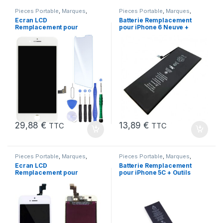
Pieces Portable
,
Marques
,
Pieces Portable
,
Marques
,
Apple
,
iPhone 7 Plus
Apple
,
iPhone 6
,
Batteries et
Ecran LCD
Batterie Remplacement
chargeurs
,
Batteries Apple
Remplacement pour
pour iPhone 6 Neuve +
iPhone 7 Plus Blanc +
Colle
KIT Outils
29,88
€
13,89
€
TTC
TTC
Pieces Portable
,
Marques
,
Pieces Portable
,
Marques
,
Apple
,
iPhone 5s
Apple
,
iPhone 5C
,
Batteries et
Ecran LCD
Batterie Remplacement
chargeurs
,
Batteries Apple
Remplacement pour
pour iPhone 5C + Outils
iPhone 5S Blanc vitre
tactile + Outils