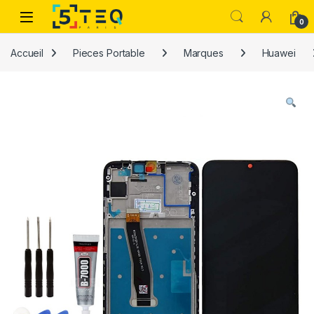
Passer à la navigation
Aller au contenu
0
Accueil
Pieces Portable
Marques
Huawei