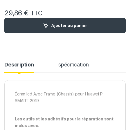
29,86
€
TTC
quantité de Ecran Complet Remplacement pour Huawei P Smar
Ajouter au panier
Description
spécification
Écran lcd Avec Frame (Chassis) pour Huawei P
SMART 2019
Les outils et les adhésifs pour la réparation sont
inclus avec.