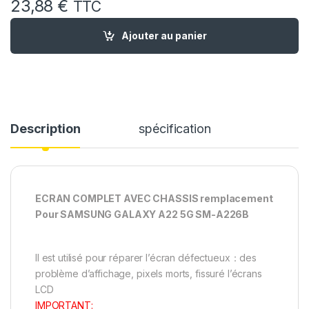
23,88
€
TTC
quantité de Ecran Complet remplacement pour Samsung Gal
Ajouter au panier
Description
spécification
ECRAN COMPLET AVEC CHASSIS remplacement
Pour SAMSUNG GALAXY A22 5G SM-A226B
Il est utilisé pour réparer l’écran défectueux：des
problème d’affichage, pixels morts, fissuré l’écrans
LCD
IMPORTANT: