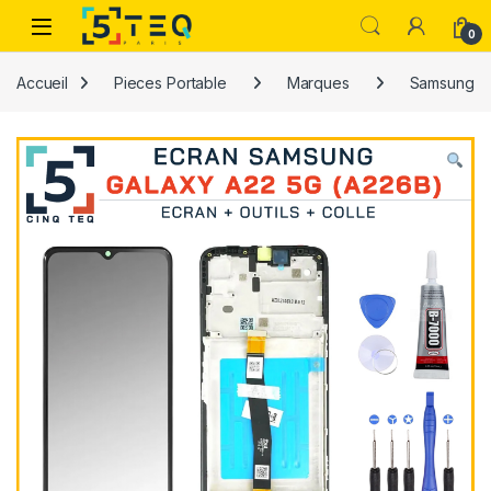
Passer à la navigation
Aller au contenu
0
Accueil
Pieces Portable
Marques
Samsung