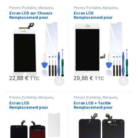
Pieces Portable
,
Marques
,
Pieces Portable
,
Marques
,
Apple
,
iPhone 6S Plus
Apple
,
iPhone 7 Plus
Ecran LCD sur Chassis
Ecran LCD
Remplacement pour
Remplacement pour
iPhone 6S Plus Blanc
iPhone 7 Plus Blanc +
KIT Outils
22,88
€
29,88
€
TTC
TTC
Pieces Portable
,
Marques
,
Pieces Portable
,
Marques
,
Apple
,
iPhone 6
Apple
,
iPhone 5
Ecran LCD
Ecran LCD + Tactile
Remplacement pour
Remplacement pour
iPhone 6 Noir + Outils
iPhone 5 Noir + Outils