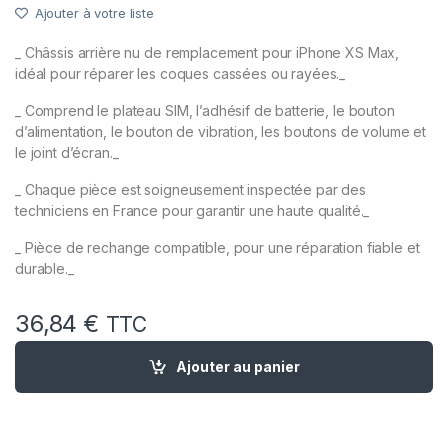
Ajouter à votre liste
_ Châssis arrière nu de remplacement pour iPhone XS Max,
idéal pour réparer les coques cassées ou rayées._
_ Comprend le plateau SIM, l’adhésif de batterie, le bouton
d’alimentation, le bouton de vibration, les boutons de volume et
le joint d’écran._
_ Chaque pièce est soigneusement inspectée par des
techniciens en France pour garantir une haute qualité._
_ Pièce de rechange compatible, pour une réparation fiable et
durable._
36,84
€
TTC
quantité de Chassis Remplacement Nu pour iPhone XS Max Bla
Ajouter au panier