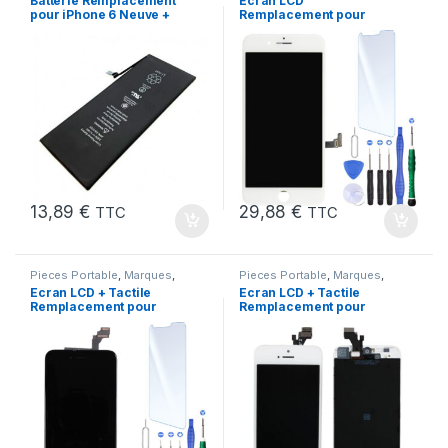
Batterie Remplacement
Ecran LCD
chargeurs
,
Batteries Apple
pour iPhone 6 Neuve +
Remplacement pour
Colle
iPhone 7 Plus Blanc +
KIT Outils
13,89
€
29,88
€
TTC
TTC
Pieces Portable
,
Marques
,
Pieces Portable
,
Marques
,
Apple
,
iPhone 6 Plus
Apple
,
iPhone 5
Ecran LCD + Tactile
Ecran LCD + Tactile
Remplacement pour
Remplacement pour
iPhone 6 Plus Noir + Kit
iPhone 5 Blanc + Outils