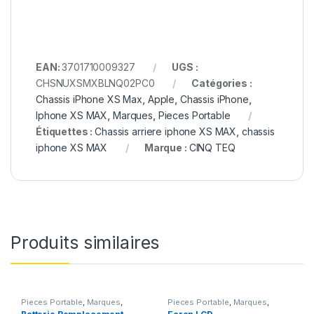
EAN:
3701710009327
UGS :
CHSNUXSMXBLNQ02PC0
Catégories :
Chassis iPhone XS Max
,
Apple
,
Chassis iPhone
,
Iphone XS MAX
,
Marques
,
Pieces Portable
Étiquettes :
Chassis arriere iphone XS MAX
,
chassis
iphone XS MAX
Marque :
CINQ TEQ
Produits similaires
Pieces Portable
,
Marques
,
Pieces Portable
,
Marques
,
Apple
,
iPhone 6
,
Batteries et
Apple
,
iPhone 7 Plus