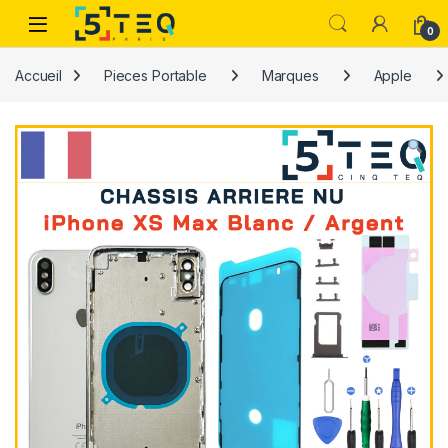
Passer à la navigation
Aller au contenu
0
Accueil
Pieces Portable
Marques
Apple