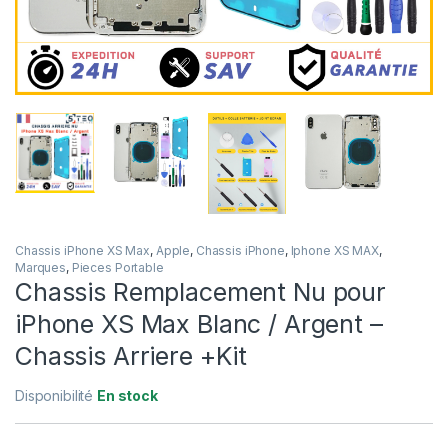
Chassis iPhone XS Max
,
Apple
,
Chassis iPhone
,
Iphone XS MAX
,
Marques
,
Pieces Portable
Chassis Remplacement Nu pour
iPhone XS Max Blanc / Argent –
Chassis Arriere +Kit
Disponibilité
En stock