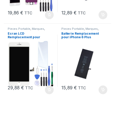
19,86
€
12,89
€
TTC
TTC
Pieces Portable
,
Marques
,
Pieces Portable
,
Marques
,
Apple
,
iPhone 7 Plus
iPhone 6 Plus
,
Batteries et
Ecran LCD
Batterie Remplacement
chargeurs
,
Batteries Apple
Remplacement pour
pour iPhone 6 Plus
iPhone 7 Plus Blanc +
Neuve + Outils + Colle
KIT Outils
29,88
€
15,89
€
TTC
TTC