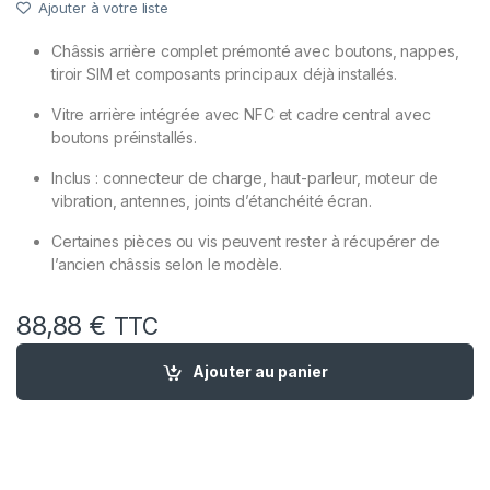
Ajouter à votre liste
Châssis arrière complet prémonté avec boutons, nappes,
tiroir SIM et composants principaux déjà installés.
Vitre arrière intégrée avec NFC et cadre central avec
boutons préinstallés.
Inclus : connecteur de charge, haut-parleur, moteur de
vibration, antennes, joints d’étanchéité écran.
Certaines pièces ou vis peuvent rester à récupérer de
l’ancien châssis selon le modèle.
88,88
€
TTC
quantité de Chassis Complet Remplacement iPhone 14 Plus R
Ajouter au panier