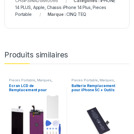
CHSIPSINADVAR0066
Catégories :
IPHONE
14 PLUS
,
Apple
,
Chassis iPhone 14 Plus
,
Pieces
Portable
Marque :
CINQ TEQ
Produits similaires
Pieces Portable
,
Marques
,
Pieces Portable
,
Marques
,
Apple
,
iPhone 6
Apple
,
iPhone 5C
,
Batteries et
Ecran LCD de
Batterie Remplacement
chargeurs
,
Batteries Apple
Remplacement pour
pour iPhone 5C + Outils
iPhone 6 Blanc avec
Outils et Verre trempé