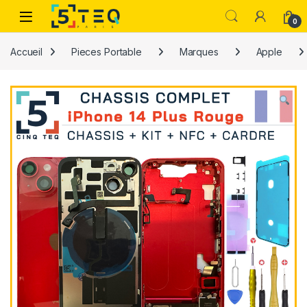
Passer à la navigation
Aller au contenu
0
Accueil
Pieces Portable
Marques
Apple