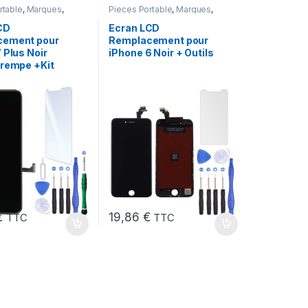
rtable
,
Marques
,
Pieces Portable
,
Marques
,
one 7 Plus
Apple
,
iPhone 6
CD
Ecran LCD
cement pour
Remplacement pour
 Plus Noir
iPhone 6 Noir + Outils
Trempe +Kit
€
19,86
€
TTC
TTC