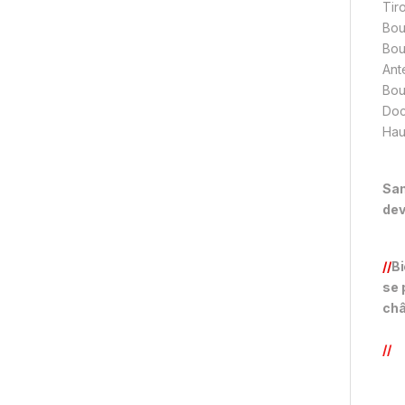
Tiro
Bou
Bou
Ant
Bou
Doc
Hau
San
dev
//
Bi
se 
châ
//