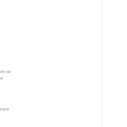
afin de
é.
ement