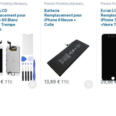
Portable
,
Marques
,
Pieces Portable
,
Marques
,
Pieces Po
iPhone 6s
Apple
,
iPhone 6
,
Batteries et
Apple
,
iPh
chargeurs
,
Batteries Apple
 LCD
Batterie
Ecran L
acement pour
Remplacement pour
Rempla
 6S Blanc
iPhone 6 Neuve +
iPhone 7
e Trempe
Colle
+Verre 
s
8
€
13,89
€
29,88
TTC
TTC