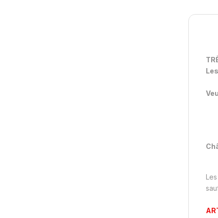
TR
Les
Veu
Châ
Les
sau
ART