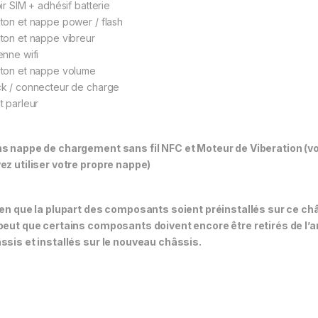
ir SIM + adhésif batterie
ton et nappe power / flash
ton et nappe vibreur
enne wifi
ton et nappe volume
k / connecteur de charge
t parleur
s nappe de chargement sans fil NFC et Moteur de Viberation (v
ez utiliser votre propre nappe)
en que la plupart des composants soient préinstallés sur ce châs
peut que certains composants doivent encore être retirés de l’
ssis et installés sur le nouveau châssis.