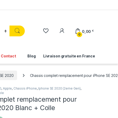
0,00
€
0
Contact
Blog
Livraison gratuite en France
 SE 2020
Chassis complet remplacement pour iPhone SE 2020
0
,
Apple
,
Chassis iPhone
,
Iphone SE 2020 (2eme Gen)
,
ble
mplet remplacement pour
2020 Blanc + Colle