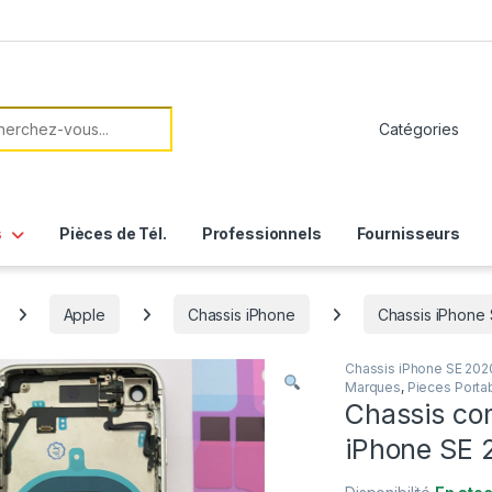
her:
s
Pièces de Tél.
Professionnels
Fournisseurs
Apple
Chassis iPhone
Chassis iPhone
Chassis iPhone SE 202
Marques
,
Pieces Porta
Chassis co
iPhone SE 