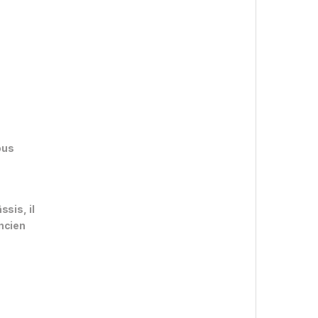
ous
sis, il
ancien