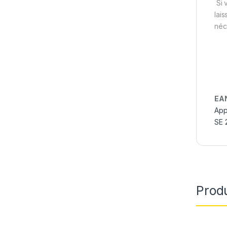
Si 
lai
néc
EA
App
SE 
Produ