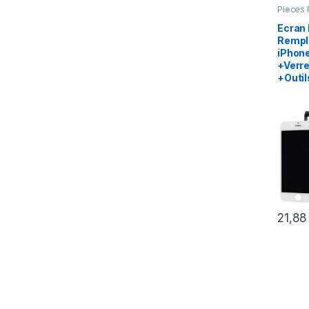
Pieces 
Apple
,
Ecran
Rempl
iPhone
+Verr
+Outil
21,8