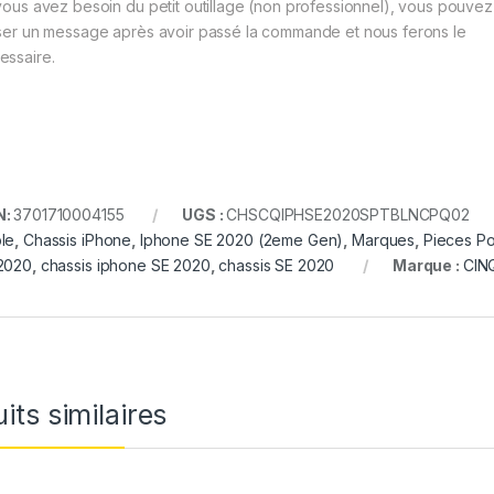
vous avez besoin du petit outillage (non professionnel), vous pouve
sser un message après avoir passé la commande et nous ferons le
essaire.
N:
3701710004155
UGS :
CHSCQIPHSE2020SPTBLNCPQ02
le
,
Chassis iPhone
,
Iphone SE 2020 (2eme Gen)
,
Marques
,
Pieces Po
2020
,
chassis iphone SE 2020
,
chassis SE 2020
Marque :
CIN
its similaires