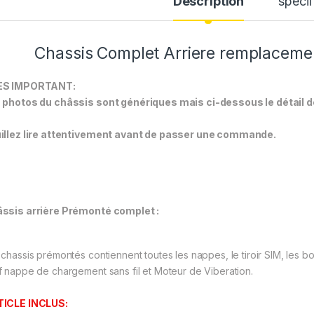
Description
spécif
Chassis Complet Arriere remplaceme
ÈS IMPORTANT:
 photos du châssis sont génériques mais ci-dessous le détail de
illez lire attentivement avant de passer une commande.
ssis arrière Prémonté complet :
 chassis prémontés contiennent toutes les nappes, le tiroir SIM, les b
f nappe de chargement sans fil et Moteur de Viberation.
ICLE INCLUS: