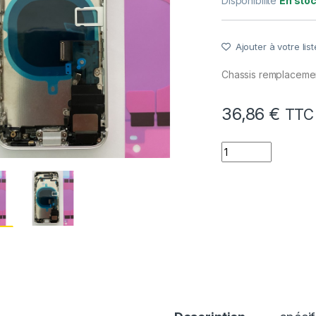
Disponibilité
En sto
Ajouter à votre list
Chassis remplaceme
36,86
€
TTC
quantité de Chass