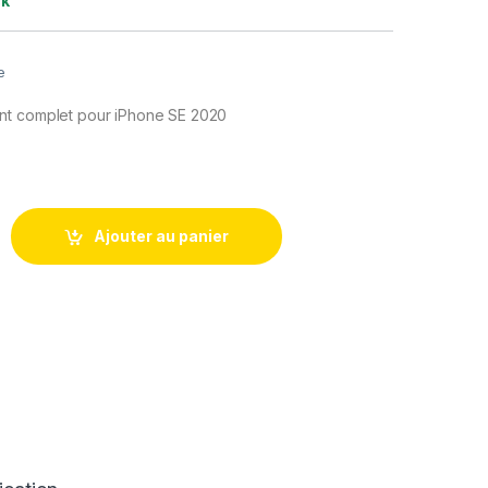
ck
e
nt complet pour iPhone SE 2020
is complet remplacement pour iPhone SE 2020 Blanc + Colle
Ajouter au panier