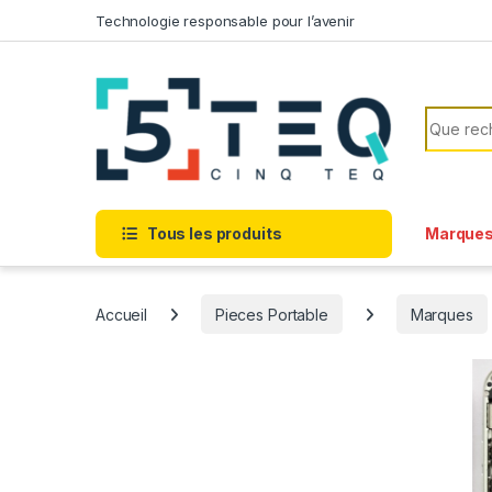
Passer à la navigation
Aller au contenu
Technologie responsable pour l’avenir
Recherc
Tous les produits
Marque
Accueil
Pieces Portable
Marques