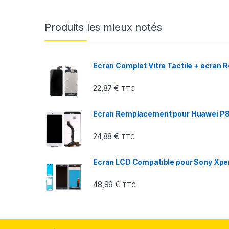
Produits les mieux notés
Ecran Complet Vitre Tactile + ecran 
22,87
€
TTC
Ecran Remplacement pour Huawei P8 
24,88
€
TTC
Ecran LCD Compatible pour Sony Xper
48,89
€
TTC