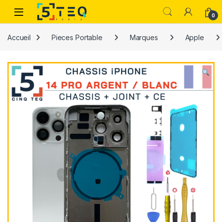
Passer à la navigation
Aller au contenu
0
Accueil
Pieces Portable
Marques
Apple