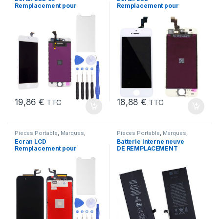
Remplacement pour
Remplacement pour
iPhone 6 Blanc avec
iPhone 5S Blanc vitre
Outils et Verre trempé
tactile + Outils
19,86
€
18,88
€
TTC
TTC
Pieces Portable
,
Marques
,
Pieces Portable
,
Marques
,
Apple
,
iPhone 6s
Apple
,
iPhone 6s
,
Batteries et
Ecran LCD
Batterie interne neuve
chargeurs
,
Batteries
,
Batteries
Remplacement pour
DE REMPLACEMENT
Apple
iPhone 6S Noir + Verre
pour iPhone 6S + Outils
Trempe +Kit