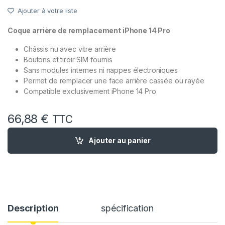
Ajouter à votre liste
Coque arrière de remplacement iPhone 14 Pro
Châssis nu avec vitre arrière
Boutons et tiroir SIM fournis
Sans modules internes ni nappes électroniques
Permet de remplacer une face arrière cassée ou rayée
Compatible exclusivement iPhone 14 Pro
66,88
€
TTC
quantité de Chassis Remplacement iPhone 14 Pro Argent Blan
Ajouter au panier
Description
spécification