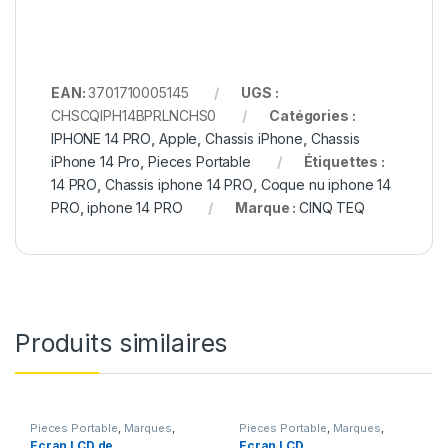
EAN:
3701710005145
UGS :
CHSCQIPH14BPRLNCHS0
Catégories :
IPHONE 14 PRO
,
Apple
,
Chassis iPhone
,
Chassis
iPhone 14 Pro
,
Pieces Portable
Étiquettes :
14 PRO
,
Chassis iphone 14 PRO
,
Coque nu iphone 14
PRO
,
iphone 14 PRO
Marque :
CINQ TEQ
Produits similaires
Pieces Portable
,
Marques
,
Pieces Portable
,
Marques
,
Apple
,
iPhone 6
Apple
,
iPhone 5s
Ecran LCD de
Ecran LCD