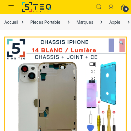
Passer à la navigation
Aller au contenu
0
Accueil
Pieces Portable
Marques
Apple