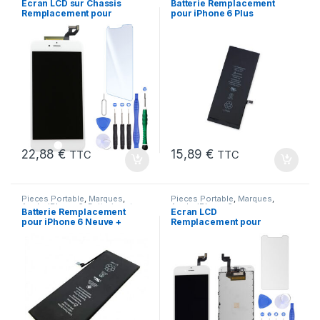
Ecran LCD sur Chassis
Batterie Remplacement
chargeurs
,
Batteries Apple
Remplacement pour
pour iPhone 6 Plus
iPhone 6S Plus Blanc
Neuve + Outils + Colle
22,88
€
15,89
€
TTC
TTC
Pieces Portable
,
Marques
,
Pieces Portable
,
Marques
,
Apple
,
iPhone 6
,
Batteries et
Apple
,
iPhone 6s
Batterie Remplacement
Ecran LCD
chargeurs
,
Batteries Apple
pour iPhone 6 Neuve +
Remplacement pour
Colle
iPhone 6S Blanc +Verre
Trempe +Outils