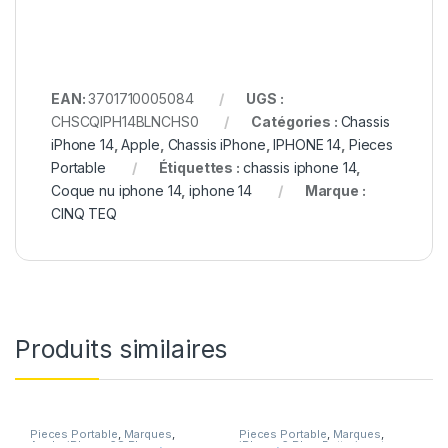
EAN:
3701710005084
UGS :
CHSCQIPH14BLNCHS0
Catégories :
Chassis
iPhone 14
,
Apple
,
Chassis iPhone
,
IPHONE 14
,
Pieces
Portable
Étiquettes :
chassis iphone 14
,
Coque nu iphone 14
,
iphone 14
Marque :
CINQ TEQ
Produits similaires
Pieces Portable
,
Marques
,
Pieces Portable
,
Marques
,
Apple
,
iPhone 6S Plus
iPhone 6 Plus
,
Batteries et