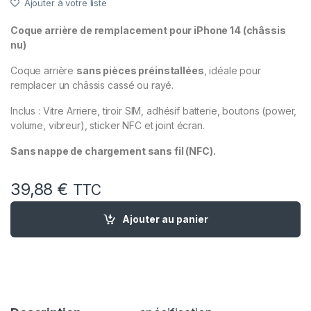
Ajouter à votre liste
Coque arrière de remplacement pour iPhone 14 (châssis
nu)
Coque arrière
sans pièces préinstallées
, idéale pour
remplacer un châssis cassé ou rayé.
Inclus : Vitre Arriere, tiroir SIM, adhésif batterie, boutons (power,
volume, vibreur), sticker NFC et joint écran.
Sans nappe de chargement sans fil (NFC).
39,88
€
TTC
quantité de Chassis Remplacement iPhone 14 Blanc Lumière S
Ajouter au panier