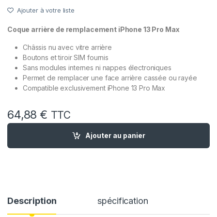
Ajouter à votre liste
Coque arrière de remplacement iPhone 13 Pro Max
Châssis nu avec vitre arrière
Boutons et tiroir SIM fournis
Sans modules internes ni nappes électroniques
Permet de remplacer une face arrière cassée ou rayée
Compatible exclusivement iPhone 13 Pro Max
64,88
€
TTC
quantité de Chassis Remplacement iPhone 13 Pro Max Graphit
Ajouter au panier
Description
spécification