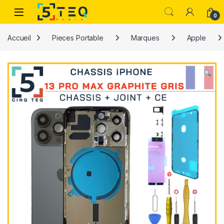
Passer à la navigation
Aller au contenu
0
Accueil
Pieces Portable
Marques
Apple