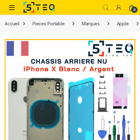
Passer à la navigation
Aller au contenu
0
Accueil
Pieces Portable
Marques
Apple