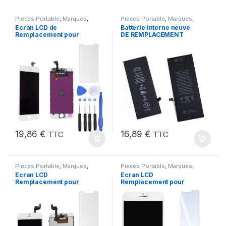
Pieces Portable
,
Marques
,
Pieces Portable
,
Marques
,
Apple
,
iPhone 6
Apple
,
iPhone 6s
,
Batteries et
Ecran LCD de
Batterie interne neuve
chargeurs
,
Batteries
,
Batteries
Remplacement pour
DE REMPLACEMENT
Apple
iPhone 6 Blanc avec
pour iPhone 6S + Outils
Outils et Verre trempé
19,86
€
16,89
€
TTC
TTC
Pieces Portable
,
Marques
,
Pieces Portable
,
Marques
,
Apple
,
iPhone 6s
Apple
,
iPhone 7 Plus
Ecran LCD
Ecran LCD
Remplacement pour
Remplacement pour
iPhone 6S Blanc +Verre
iPhone 7 Plus Blanc +
Trempe +Outils
KIT Outils