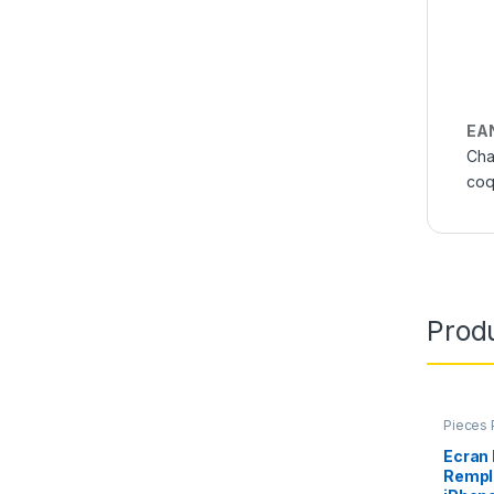
EA
Cha
coq
Produ
Pieces 
Apple
,
Ecran 
Rempl