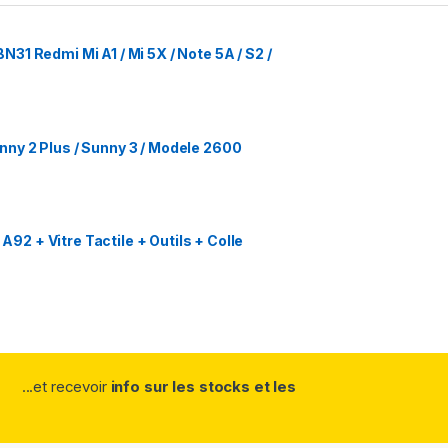
1 Redmi Mi A1 / Mi 5X / Note 5A / S2 /
ny 2 Plus / Sunny 3 / Modele 2600
 + Vitre Tactile + Outils + Colle
...et recevoir
info sur les stocks et les