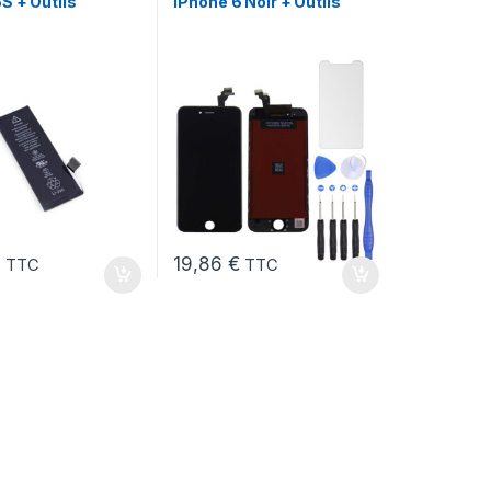
S + Outils
iPhone 6 Noir + Outils
€
19,86
€
TTC
TTC