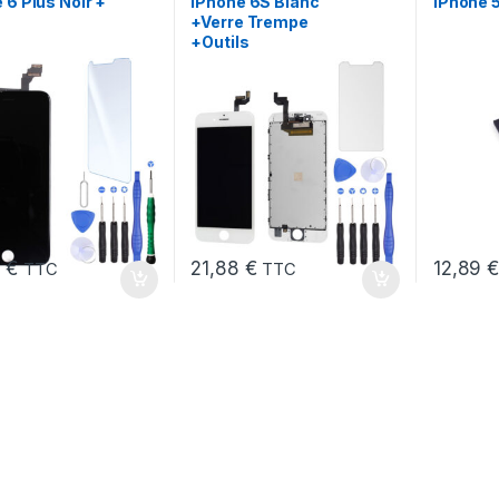
 6 Plus Noir +
iPhone 6S Blanc
iPhone 5
+Verre Trempe
+Outils
8
€
21,88
€
12,89
TTC
TTC