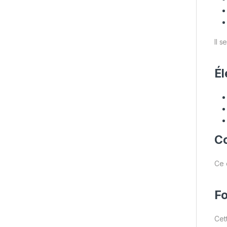
Il s
Él
Co
Ce 
Fo
Cet