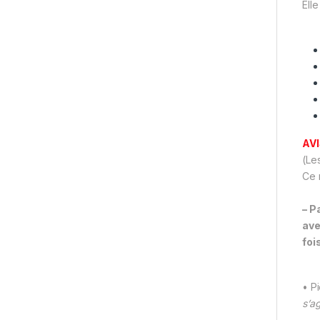
Ell
AV
(Les
Ce 
– P
ave
foi
• P
s’a