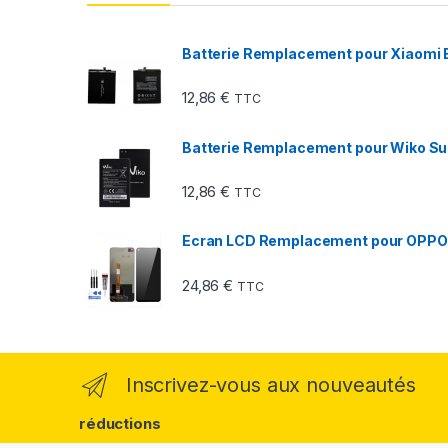
Batterie Remplacement pour Xiaomi BN3
12,86
€
TTC
Batterie Remplacement pour Wiko Sun
12,86
€
TTC
Ecran LCD Remplacement pour OPPO A92
24,86
€
TTC
Inscrivez-vous aux nouveautés
réductions