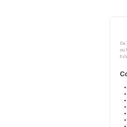
Ce 
ou 
Il s
Co