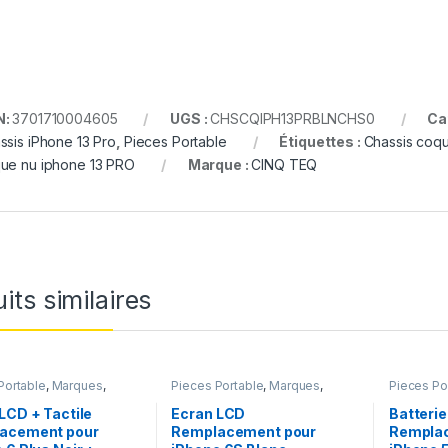
N:
3701710004605
UGS :
CHSCQIPH13PRBLNCHS0
Ca
ssis iPhone 13 Pro
,
Pieces Portable
Étiquettes :
Chassis coq
ue nu iphone 13 PRO
Marque :
CINQ TEQ
its similaires
Portable
,
Marques
,
Pieces Portable
,
Marques
,
Pieces Po
iPhone 6 Plus
Apple
,
iPhone 6s
Apple
,
iPh
chargeurs
LCD + Tactile
Ecran LCD
Batterie
acement pour
Remplacement pour
Rempla