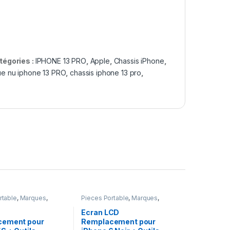
tégories :
IPHONE 13 PRO
,
Apple
,
Chassis iPhone
,
ue nu iphone 13 PRO
,
chassis iphone 13 pro
,
rtable
,
Marques
,
Pieces Portable
,
Marques
,
one 5s
,
Batteries et
Apple
,
iPhone 6
,
Batteries Apple
Ecran LCD
cement pour
Remplacement pour