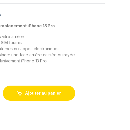
e
remplacement iPhone 13 Pro
vitre arrière
r SIM fournis
nternes ni nappes électroniques
lacer une face arrière cassée ou rayée
lusivement iPhone 13 Pro
s Remplacement iPhone 13 Pro Argent Blanc Chassis NU +Joint 
Ajouter au panier