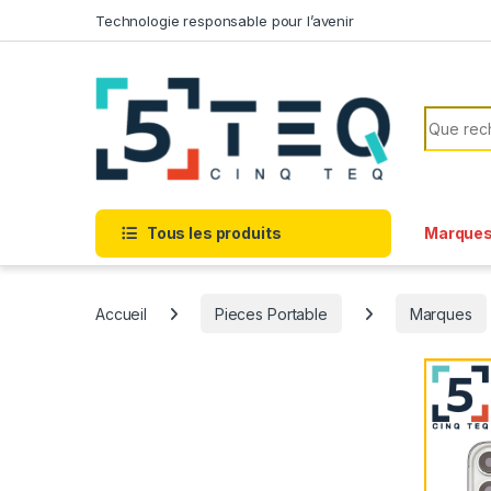
Passer à la navigation
Aller au contenu
Technologie responsable pour l’avenir
Recherc
Tous les produits
Marque
Accueil
Pieces Portable
Marques