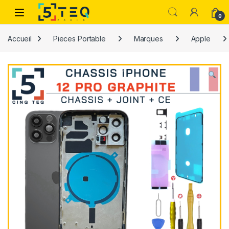
Passer à la navigation
Aller au contenu
0
Accueil
Pieces Portable
Marques
Apple