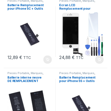
Pieces Portable
,
Marques
,
Pieces Portable
,
Marques
,
Apple
,
iPhone 5C
,
Batteries et
Apple
,
iPhone 7
Batterie Remplacement
Ecran LCD
chargeurs
,
Batteries Apple
pour iPhone 5C + Outils
Remplacement pour
iPhone 7 Blanc +Verre
Trempe +Kit
12,89
€
24,88
€
TTC
TTC
Pieces Portable
,
Marques
,
Pieces Portable
,
Marques
,
Apple
,
iPhone 6s
,
Batteries et
Apple
,
iPhone 5s
,
Batteries et
Batterie interne neuve
Batterie Remplacement
chargeurs
,
Batteries
,
Batteries
chargeurs
,
Batteries Apple
DE REMPLACEMENT
pour iPhone 5S + Outils
Apple
pour iPhone 6S + Outils