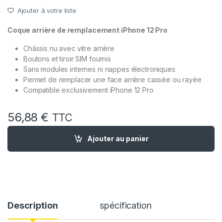
Ajouter à votre liste
Coque arrière de remplacement iPhone 12 Pro
Châssis nu avec vitre arrière
Boutons et tiroir SIM fournis
Sans modules internes ni nappes électroniques
Permet de remplacer une face arrière cassée ou rayée
Compatible exclusivement iPhone 12 Pro
56,88
€
TTC
quantité de Chassis remplacement iPhone 12 Pro Graphite Noi
Ajouter au panier
Description
spécification