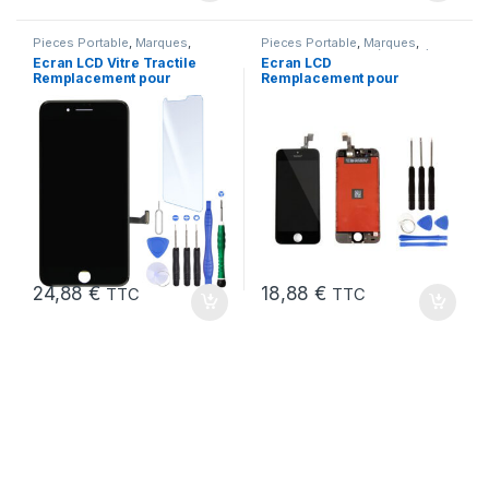
Pieces Portable
,
Marques
,
Pieces Portable
,
Marques
,
Apple
,
iPhone 7
Apple
,
iPhone 5 SE (1er Gen)
Ecran LCD Vitre Tractile
Ecran LCD
Remplacement pour
Remplacement pour
iPhone 7 Noir +Kit
iPhone 5 SE Noir 1ere
Gen + Outils
24,88
€
18,88
€
TTC
TTC