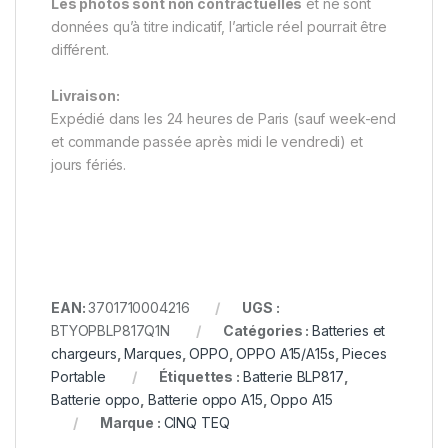
Les photos sont non contractuelles
et ne sont
données qu’à titre indicatif, l’article réel pourrait être
différent.
Livraison:
Expédié dans les 24 heures de Paris (sauf week-end
et commande passée après midi le vendredi) et
jours fériés.
EAN:
3701710004216
UGS :
BTYOPBLP817Q1N
Catégories :
Batteries et
chargeurs
,
Marques
,
OPPO
,
OPPO A15/A15s
,
Pieces
Portable
Étiquettes :
Batterie BLP817
,
Batterie oppo
,
Batterie oppo A15
,
Oppo A15
Marque :
CINQ TEQ