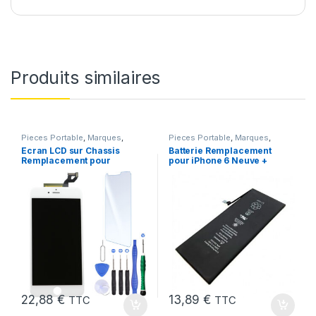
Produits similaires
Pieces Portable
,
Marques
,
Pieces Portable
,
Marques
,
Apple
,
iPhone 6S Plus
Apple
,
iPhone 6
,
Batteries et
Ecran LCD sur Chassis
Batterie Remplacement
chargeurs
,
Batteries Apple
Remplacement pour
pour iPhone 6 Neuve +
iPhone 6S Plus Blanc
Colle
22,88
€
13,89
€
TTC
TTC