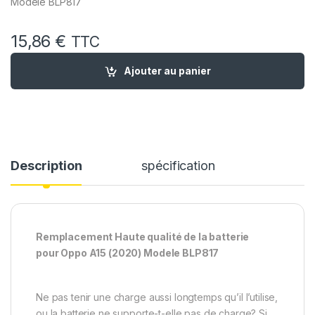
Modele BLP817
15,86
€
TTC
quantité de Batterie Remplacement pour Oppo A15 (2020) Mo
Ajouter au panier
Description
spécification
Remplacement Haute qualité de la batterie
pour Oppo A15 (2020) Modele BLP817
Ne pas tenir une charge aussi longtemps qu’il l’utilise,
ou la batterie ne supporte-t-elle pas de charge? Si