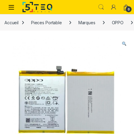
Passer à la navigation
Aller au contenu
0
Accueil
Pieces Portable
Marques
OPPO