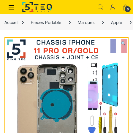
Passer à la navigation
Aller au contenu
0
Accueil
Pieces Portable
Marques
Apple