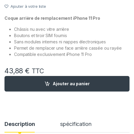
Ajouter à votre liste
Coque arrière de remplacement iPhone 11 Pro
Châssis nu avec vitre arrière
Boutons et tiroir SIM fournis
Sans modules internes ni nappes électroniques
Permet de remplacer une face arrière cassée ou rayée
Compatible exclusivement iPhone 11 Pro
43,88
€
TTC
quantité de Chassis Arriere Remplacement iPhone 11 Pro OR 
Ajouter au panier
Description
spécification