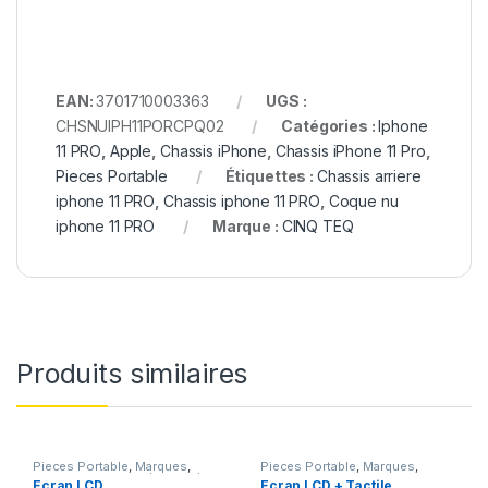
EAN:
3701710003363
UGS :
CHSNUIPH11PORCPQ02
Catégories :
Iphone
11 PRO
,
Apple
,
Chassis iPhone
,
Chassis iPhone 11 Pro
,
Pieces Portable
Étiquettes :
Chassis arriere
iphone 11 PRO
,
Chassis iphone 11 PRO
,
Coque nu
iphone 11 PRO
Marque :
CINQ TEQ
Produits similaires
Pieces Portable
,
Marques
,
Pieces Portable
,
Marques
,
Apple
,
iPhone 5 SE (1er Gen)
Apple
,
iPhone 6 Plus
Ecran LCD
Ecran LCD + Tactile