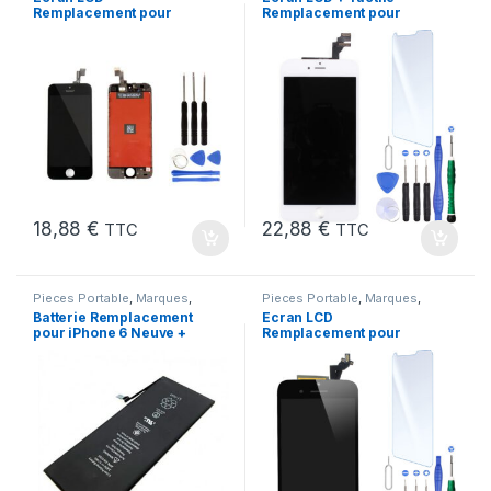
Remplacement pour
Remplacement pour
iPhone 5 SE Noir 1ere
iPhone 6 Plus Blanc +
Gen + Outils
Outils
18,88
€
22,88
€
TTC
TTC
Pieces Portable
,
Marques
,
Pieces Portable
,
Marques
,
Apple
,
iPhone 6
,
Batteries et
Apple
,
iPhone 6S Plus
Batterie Remplacement
Ecran LCD
chargeurs
,
Batteries Apple
pour iPhone 6 Neuve +
Remplacement pour
Colle
iPhone 6S Plus Noir
+Verre Trempe +Outils