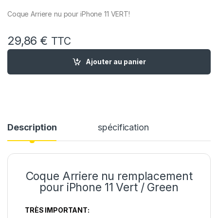
Coque Arriere nu pour iPhone 11 VERT!
29,86
€
TTC
quantité de Chassis remplacement pour iPhone 11 Vert Chassi
Ajouter au panier
Description
spécification
Coque Arriere nu remplacement
pour iPhone 11 Vert / Green
TRÈS IMPORTANT: