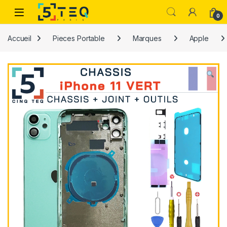
Passer à la navigation
Aller au contenu
0
Accueil
Pieces Portable
Marques
Apple