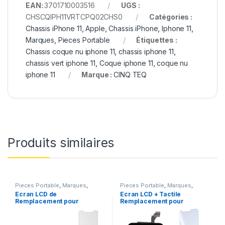
EAN:
3701710003516
UGS :
CHSCQIPH11VRTCPQ02CHS0
Catégories :
Chassis iPhone 11
,
Apple
,
Chassis iPhone
,
Iphone 11
,
Marques
,
Pieces Portable
Étiquettes :
Chassis coque nu iphone 11
,
chassis iphone 11
,
chassis vert iphone 11
,
Coque iphone 11
,
coque nu
iphone 11
Marque :
CINQ TEQ
Produits similaires
Pieces Portable
,
Marques
,
Pieces Portable
,
Marques
,
Apple
,
iPhone 6
Apple
,
iPhone 6 Plus
Ecran LCD de
Ecran LCD + Tactile
Remplacement pour
Remplacement pour
iPhone 6 Blanc avec
iPhone 6 Plus Noir + Kit
Outils et Verre trempé