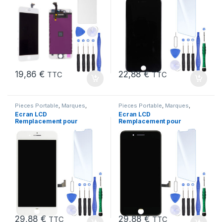
19,86
€
22,88
€
TTC
TTC
Pieces Portable
,
Marques
,
Pieces Portable
,
Marques
,
Apple
,
iPhone 7 Plus
Apple
,
iPhone 7 Plus
Ecran LCD
Ecran LCD
Remplacement pour
Remplacement pour
iPhone 7 Plus Blanc +
iPhone 7 Plus Noir
KIT Outils
+Verre Trempe +Kit
29,88
€
29,88
€
TTC
TTC