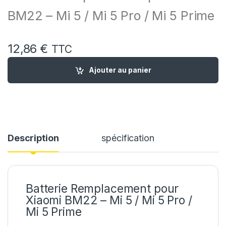
BM22 – Mi 5 / Mi 5 Pro / Mi 5 Prime
12,86
€
TTC
quantité de Batterie Remplacement pour Xiaomi BM22 - Mi 5 / 
Ajouter au panier
Description
spécification
Batterie Remplacement pour
Xiaomi BM22 – Mi 5 / Mi 5 Pro /
Mi 5 Prime