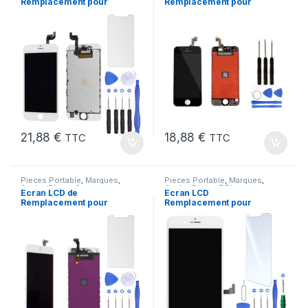
Remplacement pour
Remplacement pour
iPhone 6S Blanc +Verre
iPhone 5 SE Noir 1ere
Trempe +Outils
Gen + Outils
21,88
€
18,88
€
TTC
TTC
Pieces Portable
,
Marques
,
Pieces Portable
,
Marques
,
Apple
,
iPhone 6
Apple
,
iPhone 7 Plus
Ecran LCD de
Ecran LCD
Remplacement pour
Remplacement pour
iPhone 6 Blanc avec
iPhone 7 Plus Blanc +
Outils et Verre trempé
KIT Outils