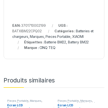
EAN:
3701710002199
UGS :
BATXIBM22CPQ02
Catégories :
Batteries et
chargeurs
,
Marques
,
Pieces Portable
,
XIAOMI
Étiquettes :
Batterie BM22
,
Battery BM22
Marque :
CINQ TEQ
Produits similaires
Pieces Portable
,
Marques
,
Pieces Portable
,
Marques
,
Apple
,
iPhone 6s
Apple
,
iPhone 5 SE (1er Gen)
Ecran LCD
Ecran LCD