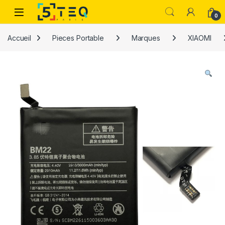
Passer à la navigation
Aller au contenu
0
Accueil
Pieces Portable
Marques
XIAOMI