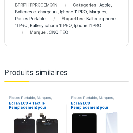
BTRIPH11PRGOEMQ1N
Catégories :
Apple
,
Batteries et chargeurs
,
Iphone 11 PRO
,
Marques
,
Pieces Portable
Étiquettes :
Batterie iphone
11 PRO
,
Battery iphone 11 PRO
,
Iphone 11 PRO
Marque :
CINQ TEQ
Produits similaires
Pieces Portable
,
Marques
,
Pieces Portable
,
Marques
,
Apple
,
iPhone 5
Apple
,
iPhone 7 Plus
Ecran LCD + Tactile
Ecran LCD
Remplacement pour
Remplacement pour
iPhone 5 Noir + Outils
iPhone 7 Plus Noir
+Verre Trempe +Kit