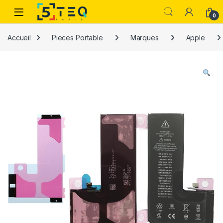
Passer à la navigation
Aller au contenu
0
Accueil
Pieces Portable
Marques
Apple