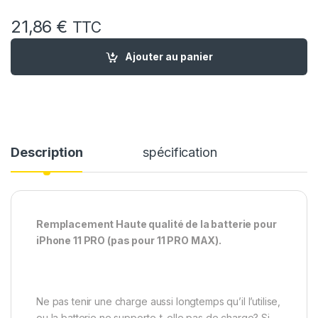
21,86
€
TTC
quantité de Batterie Remplacement pour iPhone 11 Pro interne
Ajouter au panier
Description
spécification
Remplacement Haute qualité de la batterie pour
iPhone 11 PRO (pas pour 11 PRO MAX).
Ne pas tenir une charge aussi longtemps qu’il l’utilise,
ou la batterie ne supporte-t-elle pas de charge? Si