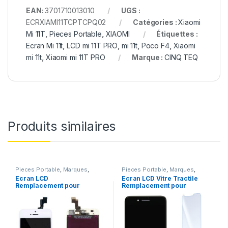
EAN:
3701710013010
UGS :
ECRXIAMI11TCPTCPQ02
Catégories :
Xiaomi
Mi 11T
,
Pieces Portable
,
XIAOMI
Étiquettes :
Ecran Mi 11t
,
LCD mi 11T PRO
,
mi 11t
,
Poco F4
,
Xiaomi
mi 11t
,
Xiaomi mi 11T PRO
Marque :
CINQ TEQ
Produits similaires
Pieces Portable
,
Marques
,
Pieces Portable
,
Marques
,
Apple
,
iPhone 5s
Apple
,
iPhone 7
Ecran LCD
Ecran LCD Vitre Tractile
Remplacement pour
Remplacement pour
iPhone 5S Blanc vitre
iPhone 7 Noir +Kit
tactile + Outils