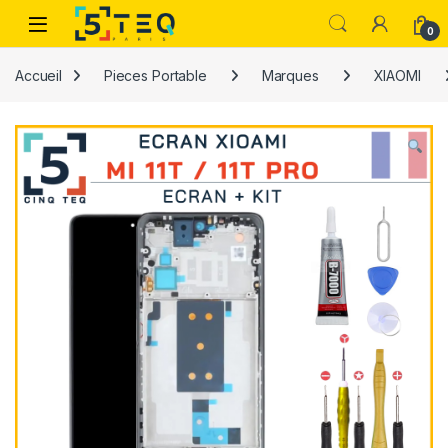
Passer à la navigation
Aller au contenu
0
Accueil
Pieces Portable
Marques
XIAOMI