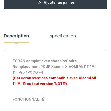
quantité de Ecran Complet Remplacement pour Xiaomi Mi 11T 5G
Ajouter au panier
Description
spécification
ECRAN complet avec chassis/Cadre
Remplacement POUR Xiaomi XIAOMI Mi 11T / MI
11T Pro / POCO F4
(Cet écran n’est pas compatible avec Xiaomi Mi
11, Mi 11i ou tout version ‘NOTE’)
FONCTIONNALITÉ: