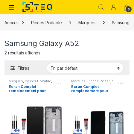
Passer à la navigation
Aller au contenu
0
Accueil
Pieces Portable
Marques
Samsung
Samsung Galaxy A52
2 résultats affichés
Filtres
Marques
,
Pieces Portable
,
Marques
,
Pieces Portable
,
Samsung
,
Samsung Galaxy A52
Samsung
,
Samsung Galaxy A52
Ecran Complet
Ecran Complet
remplacement pour
remplacement pour
Samsung Galaxy A52 4G
Samsung Galaxy A52 5G
SM-A525F avec Kit
SM-A526B avec Kit