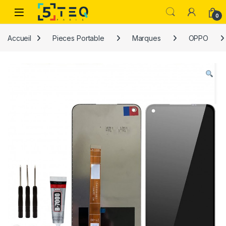
Passer à la navigation
Aller au contenu
0
Accueil
Pieces Portable
Marques
OPPO