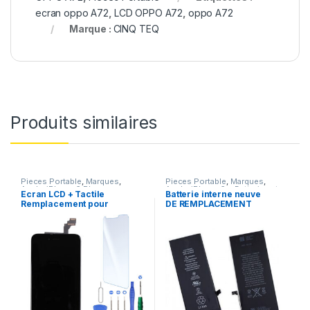
ecran oppo A72
,
LCD OPPO A72
,
oppo A72
Marque :
CINQ TEQ
Produits similaires
Pieces Portable
,
Marques
,
Pieces Portable
,
Marques
,
Apple
,
iPhone 6 Plus
Apple
,
iPhone 6s
,
Batteries et
Ecran LCD + Tactile
Batterie interne neuve
chargeurs
,
Batteries
,
Batteries
Remplacement pour
DE REMPLACEMENT
Apple
iPhone 6 Plus Noir + Kit
pour iPhone 6S + Outils