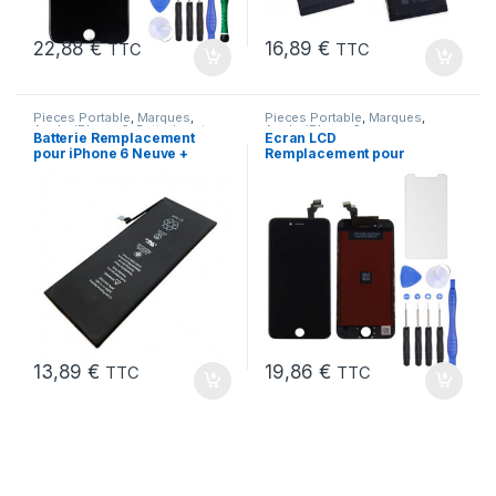
22,88
€
16,89
€
TTC
TTC
Pieces Portable
,
Marques
,
Pieces Portable
,
Marques
,
Apple
,
iPhone 6
,
Batteries et
Apple
,
iPhone 6
Batterie Remplacement
Ecran LCD
chargeurs
,
Batteries Apple
pour iPhone 6 Neuve +
Remplacement pour
Colle
iPhone 6 Noir + Outils
13,89
€
19,86
€
TTC
TTC