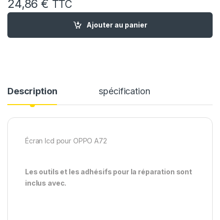
24,86
€
TTC
quantité de Ecran LCD Remplacement pour OPPO A72 + Vitre Ta
Ajouter au panier
Description
spécification
Écran lcd pour OPPO A72
Les outils et les adhésifs pour la réparation sont
inclus avec.