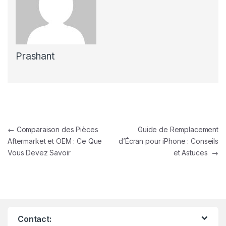
Prashant
Navigation de l’article
←
Comparaison des Pièces
Guide de Remplacement
Aftermarket et OEM : Ce Que
d’Écran pour iPhone : Conseils
Vous Devez Savoir
et Astuces
→
Contact: