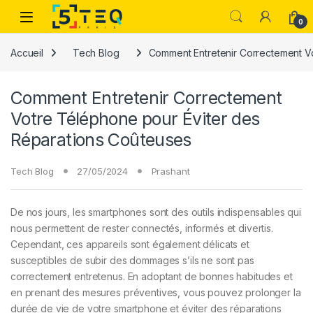
Passer à la navigation
Aller au contenu
0
Accueil
Tech Blog
Comment Entretenir Correctement V
Comment Entretenir Correctement
Votre Téléphone pour Éviter des
Réparations Coûteuses
Tech Blog
27/05/2024
Prashant
De nos jours, les smartphones sont des outils indispensables qui
nous permettent de rester connectés, informés et divertis.
Cependant, ces appareils sont également délicats et
susceptibles de subir des dommages s’ils ne sont pas
correctement entretenus. En adoptant de bonnes habitudes et
en prenant des mesures préventives, vous pouvez prolonger la
durée de vie de votre smartphone et éviter des réparations