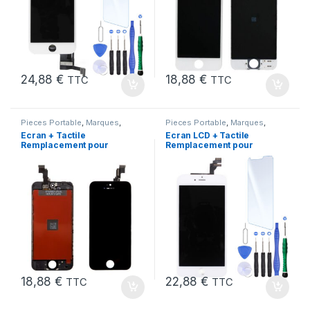
24,88
€
18,88
€
TTC
TTC
Pieces Portable
,
Marques
,
Pieces Portable
,
Marques
,
Apple
,
iPhone 5C
Apple
,
iPhone 6 Plus
Ecran + Tactile
Ecran LCD + Tactile
Remplacement pour
Remplacement pour
iPhone 5C Noir + Ecran
iPhone 6 Plus Blanc +
sur Chassis + Outils
Outils
18,88
€
22,88
€
TTC
TTC