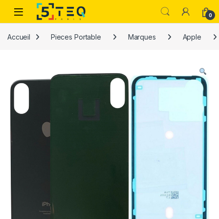
Passer à la navigation
Aller au contenu
0
Accueil
Pieces Portable
Marques
Apple