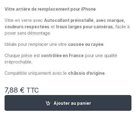
Vitre arrière de remplacement pour iPhone
Vitre en verre avec
Autocollant préinstallé
,
avec marque,
couleurs respectées
et
trous larges pour caméras
, facile à
poser sans démontage.
Idéale pour remplacer une vitre
cassée ou rayée
.
Chaque pièce est
contrôlée en France
pour une qualité
irréprochable.
Compatible uniquement avec le
châssis d’origine
.
7,88
€
TTC
quantité de Vitre Arriere Remplacement iPhone X Noir Gris Si
Ajouter au panier