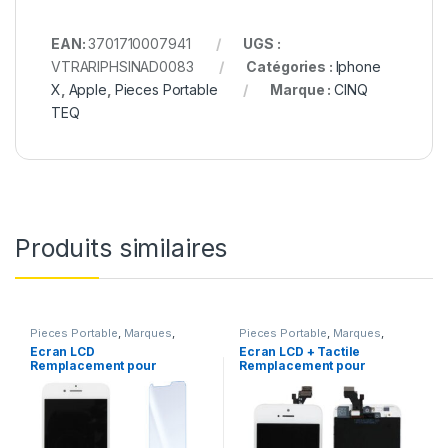
EAN:
3701710007941
UGS :
VTRARIPHSINAD0083
Catégories :
Iphone
X
,
Apple
,
Pieces Portable
Marque :
CINQ
TEQ
Produits similaires
Pieces Portable
,
Marques
,
Pieces Portable
,
Marques
,
Apple
,
iPhone 7
Apple
,
iPhone 5
Ecran LCD
Ecran LCD + Tactile
Remplacement pour
Remplacement pour
iPhone 7 Blanc +Verre
iPhone 5 Blanc + Outils
Trempe +Kit