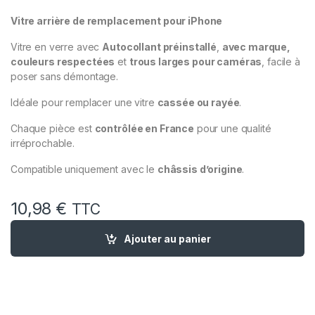
Vitre arrière de remplacement pour iPhone
Vitre en verre avec
Autocollant préinstallé
,
avec marque,
couleurs respectées
et
trous larges pour caméras
, facile à
poser sans démontage.
Idéale pour remplacer une vitre
cassée ou rayée
.
Chaque pièce est
contrôlée en France
pour une qualité
irréprochable.
Compatible uniquement avec le
châssis d’origine
.
10,98
€
TTC
quantité de Vitre Arriere Remplacement iPhone 13 Pro Max Ver
Ajouter au panier