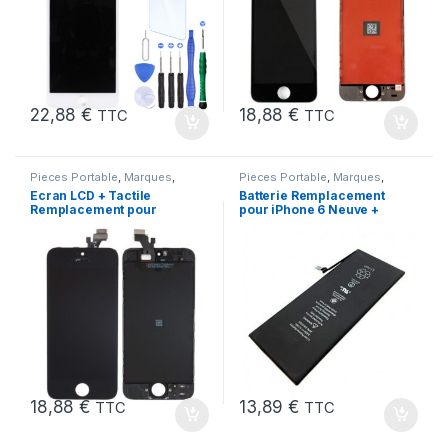
22,88
€
18,88
€
TTC
TTC
Pieces Portable
,
Marques
,
Pieces Portable
,
Marques
,
Apple
,
iPhone 5
Apple
,
iPhone 6
,
Batteries et
Ecran LCD + Tactile
Batterie Remplacement
chargeurs
,
Batteries Apple
Remplacement pour
pour iPhone 6 Neuve +
iPhone 5 Noir + Outils
Colle
18,88
€
13,89
€
TTC
TTC