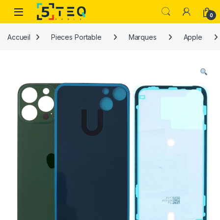
Passer à la navigation
Aller au contenu
0
Accueil
Pieces Portable
Marques
Apple