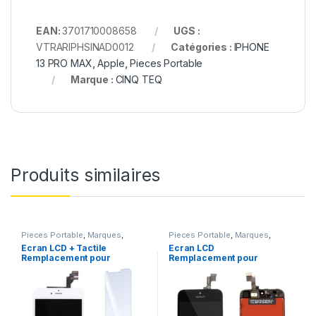
EAN:
3701710008658
UGS :
VTRARIPHSINAD0012
Catégories :
IPHONE
13 PRO MAX
,
Apple
,
Pieces Portable
Marque :
CINQ TEQ
Produits similaires
Pieces Portable
,
Marques
,
Pieces Portable
,
Marques
,
Apple
,
iPhone 6 Plus
Apple
,
iPhone 5s
Ecran LCD + Tactile
Ecran LCD
Remplacement pour
Remplacement pour
iPhone 6 Plus Blanc +
iPhone 5S Noir vitre
Outils
tactile + Outils