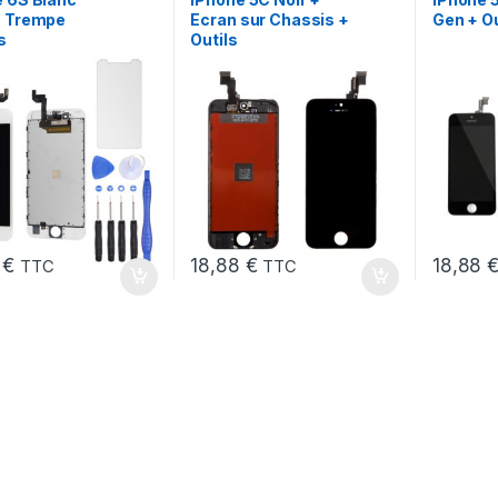
e Trempe
Ecran sur Chassis +
Gen + Ou
s
Outils
8
€
18,88
€
18,88
TTC
TTC