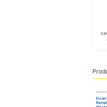
EA
Produ
Pieces 
Apple
,
Ecran
Rempl
iPhone