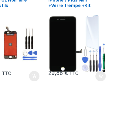
tils
+Verre Trempe +Kit
€
29,88
€
TTC
TTC