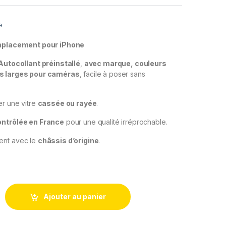
e
emplacement pour iPhone
Autocollant préinstallé
,
avec marque,
couleurs
s larges pour caméras
, facile à poser sans
er une vitre
cassée ou rayée
.
ontrôlée en France
pour une qualité irréprochable.
ent avec le
châssis d’origine
.
Arriere Remplacement iPhone 12 Rouge +Autocollant Preinstalle
Ajouter au panier