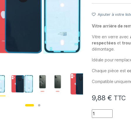
Ajouter à votre list
Vitre arrière de r
Vitre en verre avec
respectées
et
trou
démontage.
Idéale pour remplac
Chaque pièce est
c
Compatible uniquem
9,88
€
TTC
quantité de Vitre 