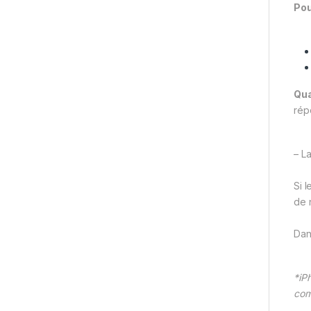
Pou
Qua
rép
– L
Si 
de 
Dan
*iP
com