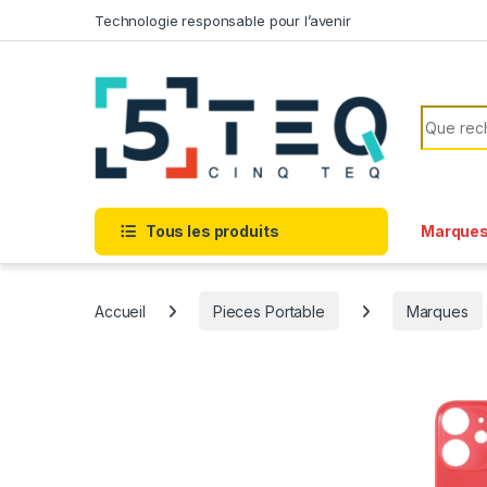
Passer à la navigation
Aller au contenu
Technologie responsable pour l’avenir
Recherc
Tous les produits
Marque
Accueil
Pieces Portable
Marques